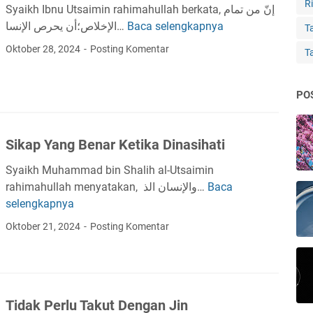
Ri
h
Syaikh Ibnu Utsaimin rahimahullah berkata, إنّ من تمام
A
الإخلاص؛أن يحرص الإنسا…
Baca selengkapnya
T
Ta
n
a
Oktober 28, 2024
Posting Komentar
T
d
n
a
d
M
a
PO
e
K
n
e
g
Sikap Yang Benar Ketika Dinasihati
i
i
k
Syaikh Muhammad bin Shalih al-Utsaimin
n
h
rahimahullah menyatakan, والإنسان الذ…
Baca
S
g
l
selengkapnya
i
a
a
k
t
Oktober 21, 2024
Posting Komentar
s
a
K
a
p
e
n
Y
m
Y
a
a
a
Tidak Perlu Takut Dengan Jin
n
t
n