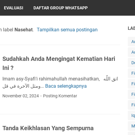
EVALUASI
DAFTAR GROUP WHATSAPP
LA
n label
Nasehat
.
Tampilkan semua postingan
A
A
Sudahkah Anda Mengingat Kematian Hari
D
Ini ?
F
Imam asy-Syafi'i rahimahullah menasihatkan, اتق اللّه
F
ومثل الآخرة في قل…
Baca selengkapnya
S
u
F
November 02, 2024
Posting Komentar
d
F
a
h
I
k
M
Tanda Keikhlasan Yang Sempurna
a