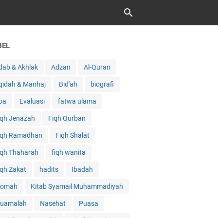
BEL
dab & Akhlak
Adzan
Al-Quran
qidah & Manhaj
Bid'ah
biografi
oa
Evaluasi
fatwa ulama
iqh Jenazah
Fiqh Qurban
iqh Ramadhan
Fiqh Shalat
iqh Thaharah
fiqh wanita
iqh Zakat
hadits
Ibadah
qomah
Kitab Syamail Muhammadiyah
uamalah
Nasehat
Puasa