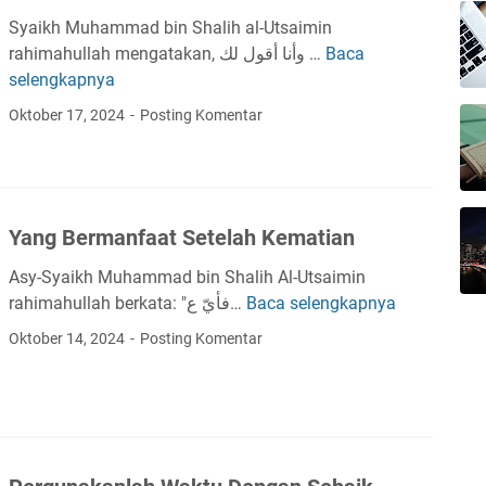
g
i
g
Syaikh Muhammad bin Shalih al-Utsaimin
B
a
S
rahimahullah mengatakan, وأنا أقول لك …
Baca
T
e
n
e
selengkapnya
i
n
H
m
d
Oktober 17, 2024
Posting Komentar
a
a
p
a
r
r
u
k
K
i
r
P
e
I
n
e
t
n
a
Yang Bermanfaat Setelah Kematian
r
i
i
l
k
?
Asy-Syaikh Muhammad bin Shalih Al-Utsaimin
u
a
rahimahullah berkata: "فأيّ ع…
Baca selengkapnya
Y
T
D
a
Oktober 14, 2024
Posting Komentar
a
i
n
k
n
g
u
a
B
t
s
e
D
i
r
e
h