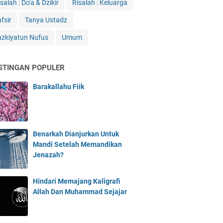
salah : Do'a & Dzikir
Risalah : Keluarga
fsir
Tanya Ustadz
azkiyatun Nufus
Umum
STINGAN POPULER
Barakallahu Fiik
Benarkah Dianjurkan Untuk
Mandi Setelah Memandikan
Jenazah?
Hindari Memajang Kaligrafi
Allah Dan Muhammad Sejajar