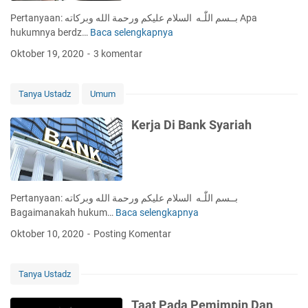
y
a
Pertanyaan: بــسم اللّٰـه السلام عليكم ورحمة الله وبركاته Apa
a
p
hukumnya berdz…
Baca selengkapnya
H
r
k
u
'
Oktober 19, 2020
3 komentar
a
k
i
n
u
P
R
m
a
Tanya Ustadz
Umum
I
B
d
P
e
a
Kerja Di Bank Syariah
r
O
d
r
z
a
i
n
k
g
Pertanyaan: بــسم اللّٰـه السلام عليكم ورحمة الله وبركاته
i
L
Bagaimanakah hukum…
Baca selengkapnya
K
r
a
e
Oktober 10, 2020
Posting Komentar
M
i
r
e
n
j
n
a
Tanya Ustadz
g
D
g
i
Taat Pada Pemimpin Dan