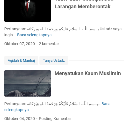
u
B
Larangan Memberontak
n
a
a
n
k
k
a
S
Pertanyaan: بــسم اللّٰـه السلام عليكم ورحمة الله وبركاته Ustadz saya
n
y
ingin …
Baca selengkapnya
T
T
a
a
a
Oktober 07, 2020
2 komentar
r
a
s
i
t
b
a
P
i
Aqidah & Manhaj
Tanya Ustadz
h
a
h
d
Menyatukan Kaum Muslimin
a
P
e
m
i
Pertanyaan: بــسم اللّٰـه السَّلاَمُ عَلَيْكُمْ وَرَحْمَةُ اللهِ وَبَرَكَاتُه…
Baca
M
m
selengkapnya
e
p
n
Oktober 04, 2020
Posting Komentar
i
y
n