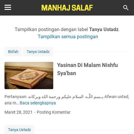
Tampilkan postingan dengan label
Tanya Ustadz
.
Tampilkan semua postingan
Bid'ah
Tanya Ustadz
Yasinan Di Malam Nishfu
Sya'ban
Pertanyaan: بــسم اللّٰـه السلام عليكم ورحمة الله وبركاته Afwan ustad,
ana m…
Baca selengkapnya
Y
a
Maret 28, 2021
Posting Komentar
s
i
n
Tanya Ustadz