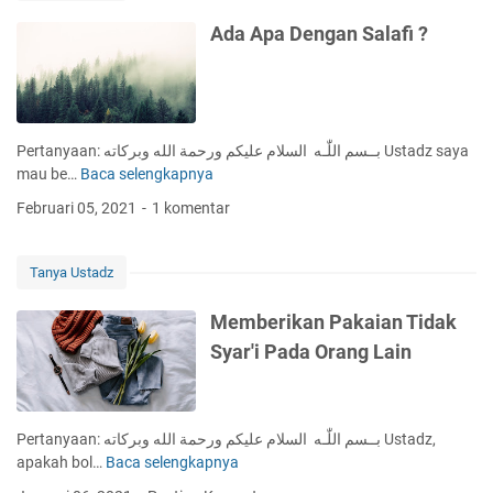
a
n
Ada Apa Dengan Salafi ?
D
i
M
a
l
Pertanyaan: بــسم اللّٰـه السلام عليكم ورحمة الله وبركاته Ustadz saya
a
mau be…
Baca selengkapnya
A
m
d
Februari 05, 2021
1 komentar
N
a
i
A
s
p
Tanya Ustadz
h
a
f
D
Memberikan Pakaian Tidak
u
e
Syar'i Pada Orang Lain
S
n
y
g
a
a
'
n
Pertanyaan: بــسم اللّٰـه السلام عليكم ورحمة الله وبركاته Ustadz,
b
S
apakah bol…
Baca selengkapnya
M
a
a
e
n