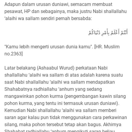
Adapun dalam urusan duniawi, semacam membuat
pesawat, HP dan sebagainya, maka justru Nabi shallallahu
‘alaihi wa sallam sendiri pernah bersabda:
أَنْتُمْ أَعْلَمُ بِأَمْرِ دُنْيَاكُمْ
"Kamu lebih mengerti urusan dunia kamu". [HR. Muslim
no.2363]
Latar belakang (Ashaabul Wurud) perkataan Nabi
shallallahu ‘alaihi wa sallam di atas adalah karena suatu
saat Nabi shallallahu ‘alaihi wa sallam mendapatkan
Shahabatnya radhiallahu ‘anhum yang sedang
mangawinkan pohon kurma (pengembangan kawin silang
pohon kurma, yang tentu ini termasuk urusan duniawi).
Kemudian Nabi shallallahu ‘alaihi wa sallam memberi
saran agar kalau pun tidak menggunakan cara perkawinan
silang, maka pohon tersebut tetap akan bagus. Akhirnya
Shahabat radhiallahu ‘anhum mengikuti saran beliau,