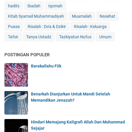
hadits
Ibadah
Iqomah
Kitab Syamail Muhammadiyah
Muamalah
Nasehat
Puasa
Risalah : Do'a & Dzikir
Risalah : Keluarga
Tafsir
Tanya Ustadz
Tazkiyatun Nufus
Umum
POSTINGAN POPULER
Barakallahu Fiik
Benarkah Dianjurkan Untuk Mandi Setelah
Memandikan Jenazah?
Hindari Memajang Kaligrafi Allah Dan Muhammad
Sejajar