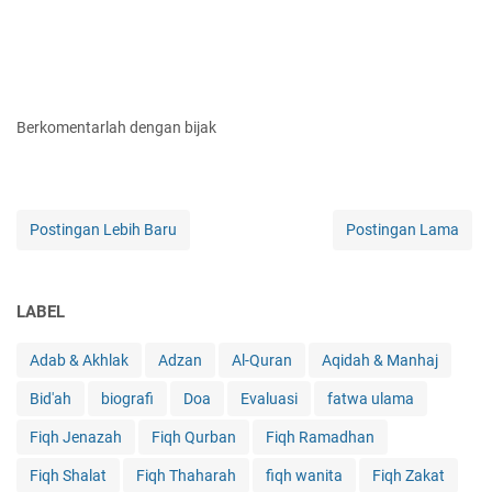
Berkomentarlah dengan bijak
Postingan Lebih Baru
Postingan Lama
LABEL
Adab & Akhlak
Adzan
Al-Quran
Aqidah & Manhaj
Bid'ah
biografi
Doa
Evaluasi
fatwa ulama
Fiqh Jenazah
Fiqh Qurban
Fiqh Ramadhan
Fiqh Shalat
Fiqh Thaharah
fiqh wanita
Fiqh Zakat