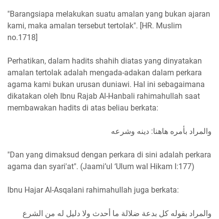
"Barangsiapa melakukan suatu amalan yang bukan ajaran
kami, maka amalan tersebut tertolak". [HR. Muslim
no.1718]
Perhatikan, dalam hadits shahih diatas yang dinyatakan
amalan tertolak adalah mengada-adakan dalam perkara
agama kami bukan urusan duniawi. Hal ini sebagaimana
dikatakan oleh Ibnu Rajab Al-Hanbali rahimahullah saat
membawakan hadits di atas beliau berkata:
والمراد بأمره هاهنا: دينه وشرعه
"Dan yang dimaksud dengan perkara di sini adalah perkara
agama dan syari'at". (Jaami’ul ‘Ulum wal Hikam I:177)
Ibnu Hajar Al-Asqalani rahimahullah juga berkata:
والمراد بقوله كل بدعة ضلالة ما أحدث ولا دليل له من الشرع