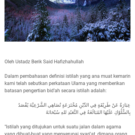
Oleh Ustadz Berik Said Hafizhahullah
Dalam pembahasan definisi istilah yang ana muat kemarin
kami telah sebutkan perkataan Ulama yang memberikan
batasan pengertian bid’ah secara istilah adalah:
عِبَارَةٌ عَنْ طَرِيْقَةٍ فِي الدِّيْنِ مُخْتَرَعَةٍ تُضَاهِي الشَّرْعِيَّةَ يُقْصَدُ
بِالسُّلُوْكِ عَلَيْهَا المُبَالَغَةُ فِي التَّعَبُدِ للهِ سُبْحَانَهُ
"Istilah yang ditujukan untuk suatu jalan dalam agama
yang dibuat-buat yang menyerupai syari'at, dimana orang