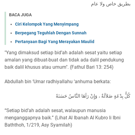
بطريق خاص ولا عام
BACA JUGA
Ciri Kelompok Yang Menyimpang
Berpegang Teguhlah Dengan Sunnah
Pertanyaan Bagi Yang Merayakan Maulid
"Yang dimaksud setiap bid’ah adalah sesat yaitu setiap
amalan yang dibuat-buat dan tidak ada dalil pendukung
baik dalil khusus atau umum". (Fathul Bari 13: 254)
Abdullah bin ‘Umar radhiyallahu ‘anhuma berkata:
كُلُّ بِدْعَةٍ ضَلاَلَةٌ ، وَإِنْ رَآهَا النَّاسُ حَسَنَةً
“Setiap bid’ah adalah sesat, walaupun manusia
menganggapnya baik.” (Lihat Al Ibanah Al Kubro li Ibni
Baththoh, 1/219, Asy Syamilah)