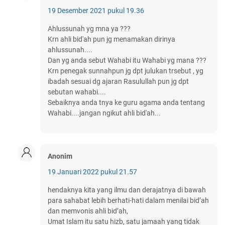
19 Desember 2021 pukul 19.36
Ahlussunah yg mna ya ???
Krn ahli bid'ah pun jg menamakan dirinya
ahlussunah....
Dan yg anda sebut Wahabi itu Wahabi yg mana ???
Krn penegak sunnahpun jg dpt julukan trsebut , yg
ibadah sesuai dg ajaran Rasulullah pun jg dpt
sebutan wahabi....
Sebaiknya anda tnya ke guru agama anda tentang
Wahabi....jangan ngikut ahli bid'ah...
Anonim
19 Januari 2022 pukul 21.57
hendaknya kita yang ilmu dan derajatnya di bawah
para sahabat lebih berhati-hati dalam menilai bid’ah
dan memvonis ahli bid’ah,
Umat Islam itu satu hizb, satu jamaah yang tidak