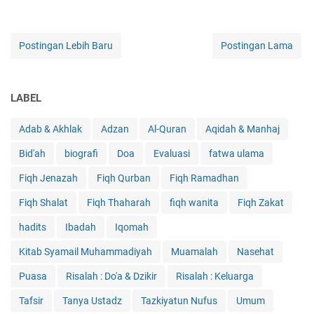
Postingan Lebih Baru
Postingan Lama
LABEL
Adab & Akhlak
Adzan
Al-Quran
Aqidah & Manhaj
Bid'ah
biografi
Doa
Evaluasi
fatwa ulama
Fiqh Jenazah
Fiqh Qurban
Fiqh Ramadhan
Fiqh Shalat
Fiqh Thaharah
fiqh wanita
Fiqh Zakat
hadits
Ibadah
Iqomah
Kitab Syamail Muhammadiyah
Muamalah
Nasehat
Puasa
Risalah : Do'a & Dzikir
Risalah : Keluarga
Tafsir
Tanya Ustadz
Tazkiyatun Nufus
Umum