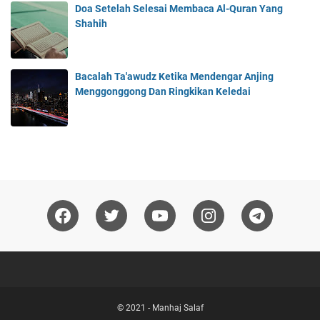
Doa Setelah Selesai Membaca Al-Quran Yang
Shahih
Bacalah Ta'awudz Ketika Mendengar Anjing
Menggonggong Dan Ringkikan Keledai
© 2021 -
Manhaj Salaf