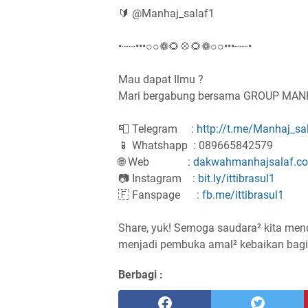
🔰 @Manhaj_salaf1
•┈┈•••○○❁🌻💠🌻❁○○•••┈┈•
Mau dapat Ilmu ?
Mari bergabung bersama GROUP MA
📮 Telegram :
http://t.me/Manhaj_sa
📱 Whatshapp : 089665842579
🌐 Web :
dakwahmanhajsalaf.c
📷 Instagram :
bit.ly/ittibrasul1
🇫 Fanspage :
fb.me/ittibrasul1
Share, yuk! Semoga saudara² kita men
Berbagi :