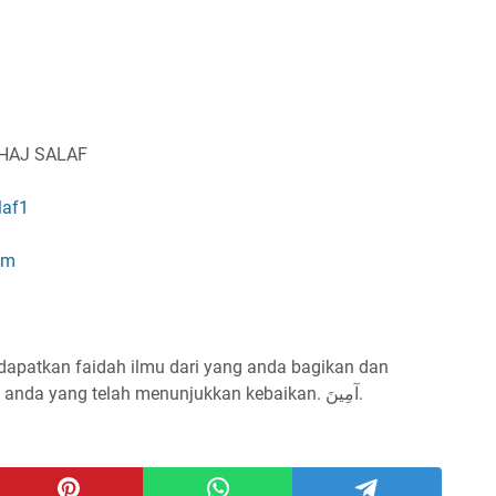
NHAJ SALAF
laf1
om
dapatkan faidah ilmu dari yang anda bagikan dan
menjadi pembuka amal² kebaikan bagi anda yang telah menunjukkan kebaikan. آمِينَ.