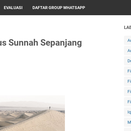
EVALUASI
DAFTAR GROUP WHATSAPP
LA
lus Sunnah Sepanjang
A
A
D
F
F
F
F
I
M