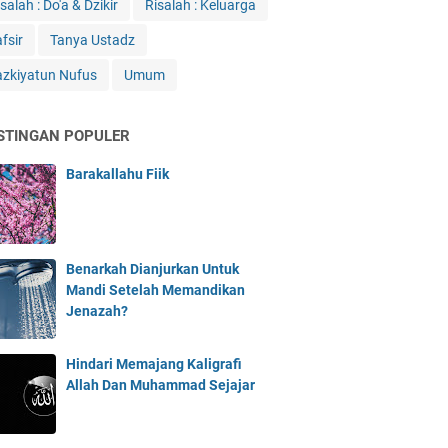
salah : Do'a & Dzikir
Risalah : Keluarga
fsir
Tanya Ustadz
azkiyatun Nufus
Umum
STINGAN POPULER
Barakallahu Fiik
Benarkah Dianjurkan Untuk
Mandi Setelah Memandikan
Jenazah?
Hindari Memajang Kaligrafi
Allah Dan Muhammad Sejajar