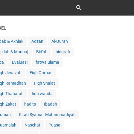
BEL
dab & Akhlak
Adzan
Al-Quran
qidah & Manhaj
Bid'ah
biografi
oa
Evaluasi
fatwa ulama
iqh Jenazah
Fiqh Qurban
iqh Ramadhan
Fiqh Shalat
iqh Thaharah
fiqh wanita
iqh Zakat
hadits
Ibadah
qomah
Kitab Syamail Muhammadiyah
uamalah
Nasehat
Puasa