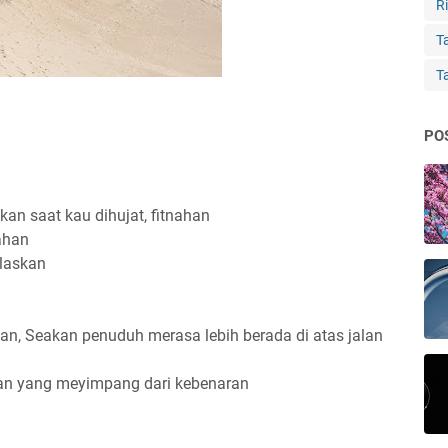
Ri
Ta
T
PO
an saat kau dihujat, fitnahan
ahan
laskan
, Seakan penuduh merasa lebih berada di atas jalan
an yang meyimpang dari kebenaran