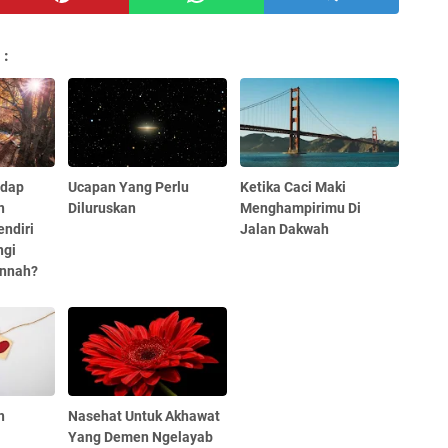
 :
adap
Ucapan Yang Perlu
Ketika Caci Maki
n
Diluruskan
Menghampirimu Di
endiri
Jalan Dakwah
ngi
unnah?
n
Nasehat Untuk Akhawat
Yang Demen Ngelayab