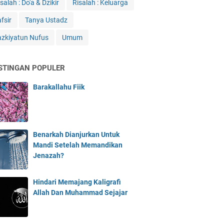
salah : Do'a & Dzikir
Risalah : Keluarga
fsir
Tanya Ustadz
azkiyatun Nufus
Umum
STINGAN POPULER
Barakallahu Fiik
Benarkah Dianjurkan Untuk
Mandi Setelah Memandikan
Jenazah?
Hindari Memajang Kaligrafi
Allah Dan Muhammad Sejajar