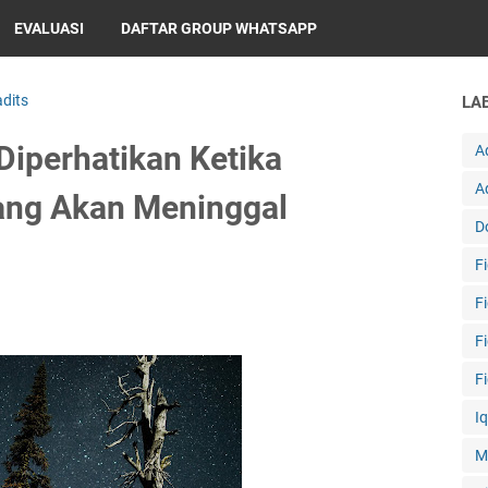
EVALUASI
DAFTAR GROUP WHATSAPP
dits
LA
Diperhatikan Ketika
A
A
ang Akan Meninggal
D
F
F
F
F
I
M