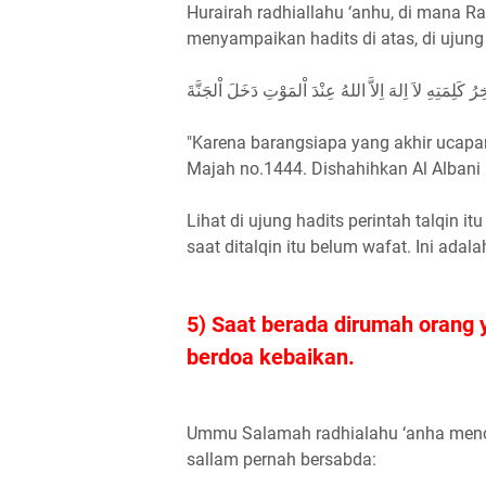
Hurairah radhiallahu ‘anhu, di mana Ras
menyampaikan hadits di atas, di ujun
رُ كَلِمَتِهِ لاَ اِلهَ اِلاَّ اللهُ عِنْدَ اْلمَوْتِ دَخَلَ اْلجَنَّةَ
"Karena barangsiapa yang akhir ucapann
Majah no.1444. Dishahihkan Al Albani
Lihat di ujung hadits perintah talqin i
saat ditalqin itu belum wafat. Ini adal
5) Saat berada dirumah orang 
berdoa kebaikan.
Ummu Salamah radhialahu ‘anha mencer
sallam pernah bersabda: