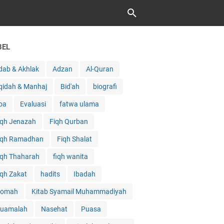
BEL
dab & Akhlak
Adzan
Al-Quran
qidah & Manhaj
Bid'ah
biografi
oa
Evaluasi
fatwa ulama
iqh Jenazah
Fiqh Qurban
iqh Ramadhan
Fiqh Shalat
iqh Thaharah
fiqh wanita
iqh Zakat
hadits
Ibadah
qomah
Kitab Syamail Muhammadiyah
uamalah
Nasehat
Puasa