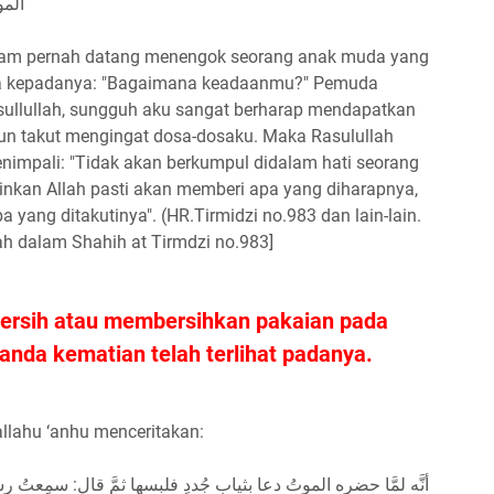
المو
allam pernah datang menengok seorang anak muda yang
anya kepadanya: "Bagaimana keadaanmu?" Pemuda
asullullah, sungguh aku sangat berharap mendapatkan
pun takut mengingat dosa-dosaku. Maka Rasulullah
menimpali: "Tidak akan berkumpul didalam hati seorang
nkan Allah pasti akan memberi apa yang diharapnya,
yang ditakutinya". (HR.Tirmidzi no.983 dan lain-lain.
ah dalam Shahih at Tirmdzi no.983]
ersih atau membersihkan pakaian pada
tanda kematian telah terlihat padanya.
iallahu ‘anhu menceritakan:
أنَّه لمَّا حضره الموتُ دعا بثيابٍ جُددٍ فلبِسها ثمَّ قال: سمِعتُ رسو