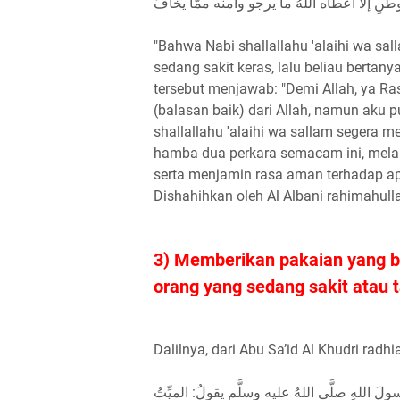
طنِ إلَّا أعطاه اللهُ ما يرجو وآمنه ممَّا يخافُ
"Bahwa Nabi shallallahu 'alaihi wa s
sedang sakit keras, lalu beliau bert
tersebut menjawab: "Demi Allah, ya R
(balasan baik) dari Allah, namun aku 
shallallahu 'alaihi wa sallam segera 
hamba dua perkara semacam ini, melai
serta menjamin rasa aman terhadap apa 
Dishahihkan oleh Al Albani rahimahull
3) Memberikan pakaian yang b
orang yang sedang sakit atau 
Dalilnya, dari Abu Sa’id Al Khudri radh
لَ اللهِ صلَّى اللهُ عليه وسلَّم يقولُ: الميِّتُ