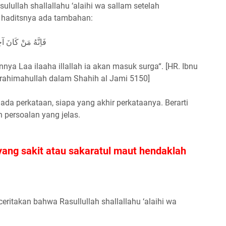
ulullah shallallahu ‘alaihi wa sallam setelah
g haditsnya ada tambahan:
فَاِنَّهُ مَنْ كَانَ آخِ
ya Laa ilaaha illallah ia akan masuk surga“. [HR. Ibnu
 rahimahullah dalam Shahih al Jami 5150]
tu ada perkataan, siapa yang akhir perkataanya. Berarti
ah persoalan yang jelas.
yang sakit atau sakaratul maut hendaklah
itakan bahwa Rasullullah shallallahu ‘alaihi wa