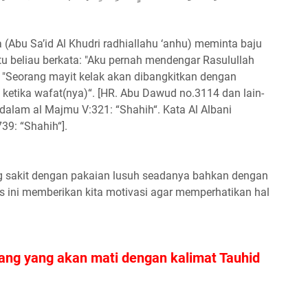
a (Abu Sa’id Al Khudri radhiallahu ‘anhu) meminta baju
tu beliau berkata: "Aku pernah mendengar Rasulullah
a: "Seorang mayit kelak akan dibangkitkan dengan
 ketika wafat(nya)“. [HR. Abu Dawud no.3114 dan lain-
dalam al Majmu V:321: “Shahih“. Kata Al Albani
39: “Shahih“].
 sakit dengan pakaian lusuh seadanya bahkan dengan
ts ini memberikan kita motivasi agar memperhatikan hal
ang yang akan mati dengan kalimat Tauhid