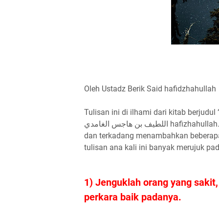
Oleh Ustadz Berik Said hafidzhahullah
Tulisan ini di ilhami dari kitab berjudul “الإحسان إلى الموتى“ yang disusun oleh بو حمزة عبد
اللطيف بن هاجس الغامدي hafizhahullah. Ana semacam menyadur dan menyederhanakannya
dan terkadang menambahkan beberapa
tulisan ana kali ini banyak merujuk pad
1) Jenguklah orang yang sakit
perkara baik padanya.