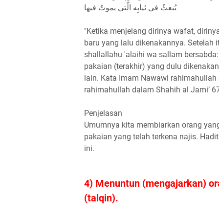
يُبعثُ في ثيابِه الَّتي يموتُ فيها
"Ketika menjelang dirinya wafat, diriny
baru yang lalu dikenakannya. Setelah i
shallallahu 'alaihi wa sallam bersabd
pakaian (terakhir) yang dulu dikenakan
lain. Kata Imam Nawawi rahimahullah 
rahimahullah dalam Shahih al Jami’ 67
Penjelasan
Umumnya kita membiarkan orang yang
pakaian yang telah terkena najis. Hadi
ini.
4) Menuntun (mengajarkan) or
(talqin).