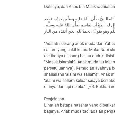
Dalilnya, dari Anas bin Malik radhiall
أتاه النبيُّ صلَّى اللهُ عليه وسلَّم يَعودُه، فقعَد
ل له: أطِعْ أبا القاسمِ صلَّى اللهُ عليه وسلَّم
"Adalah seorang anak muda dari Yahudi
sallam yang sakit keras. Maka Nabi sh
(setibanya di sana) beliau duduk disi
"Masuk Islamlah". Anak muda itu lalu 
persetujuannya). Kemudian ayahnya be
shallallahu ‘alaihi wa sallam)". Anak 
'alaihi wa sallam keluar seraya bersab
dirinya dari api neraka". [HR. Bukhari n
Penjelasan
Lihatlah betapa nasehat yang diberik
baginya. Anak muda tadi adalah penga