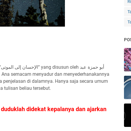
Ri
Ta
T
PO
أ
 penjelasan di dalamnya. Hanya saja secara umum
a tulisan beliau tersebut.
, duduklah didekat kepalanya dan ajarkan