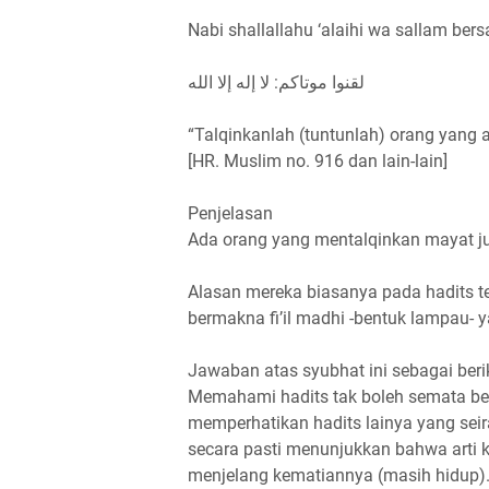
Nabi shallallahu ‘alaihi wa sallam ber
لقنوا موتاكم: لا إله إلا الله
“Talqinkanlah (tuntunlah) orang yang a
[HR. Muslim no. 916 dan lain-lain]
Penjelasan
Ada orang yang mentalqinkan mayat jus
Alasan mereka biasanya pada hadits t
bermakna fi’il madhi -bentuk lampau- y
Jawaban atas syubhat ini sebagai beri
Memahami hadits tak boleh semata be
memperhatikan hadits lainya yang sei
secara pasti menunjukkan bahwa arti k
menjelang kematiannya (masih hidup). 