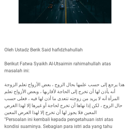
Oleh Ustadz Berik Said hafidzhahullah
Berikut Fatwa Syaikh Al-Utsaimin rahimahullah atas
masalah ini:
هذا يرجع إلى حسب علمها بحال الزوج ، بعض الأزواج تعلم الزوجة
أنه يأذن لها أن تخرج إلى الحاجة لأقاربها ، وبعض الأزواج تعلم
المرأة أنه لا يريد من زوجته تتعدى ما أذن لها فيه ، فعلى حسب
حال الزوج ، لكن إذا نهاها أن تخرج لحاجة أو غيرها إلا لهذا الغرض
المعين فلا يجوز لها أن تخرج إلا لهذا الغرض المعين
"Persoalan ini kembali kepada pengetahuan istri atas
kondisi suaminya. Sebagian para istri ada yang tahu