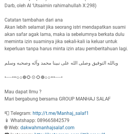
Darb, oleh Al ‘Utsaimin rahimahullah X:298)
Catatan tambahan dari ana
Akan lebih selamat jika seorang istri mendapatkan suami
akan safar agak lama, maka ia sebelumnya berkata dulu
meminta izin suaminya jika sekali-kali ia keluar untuk
keperluan tanpa harus minta izin atau pemberitahuan lagi.
وبالله التوفيق وصلى الله على نبينا محمد وآله وصحبه وسلم
•┈┈•••○○❁🌻💠🌻❁○○•••┈┈•
Mau dapat Ilmu ?
Mari bergabung bersama GROUP MANHAJ SALAF
📮 Telegram:
http://t.me/Manhaj_salaf1
📱 Whatshapp: 089665842579
🌐 Web:
dakwahmanhajsalaf.com