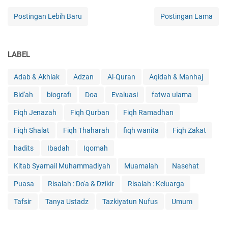
Postingan Lebih Baru
Postingan Lama
LABEL
Adab & Akhlak
Adzan
Al-Quran
Aqidah & Manhaj
Bid'ah
biografi
Doa
Evaluasi
fatwa ulama
Fiqh Jenazah
Fiqh Qurban
Fiqh Ramadhan
Fiqh Shalat
Fiqh Thaharah
fiqh wanita
Fiqh Zakat
hadits
Ibadah
Iqomah
Kitab Syamail Muhammadiyah
Muamalah
Nasehat
Puasa
Risalah : Do'a & Dzikir
Risalah : Keluarga
Tafsir
Tanya Ustadz
Tazkiyatun Nufus
Umum