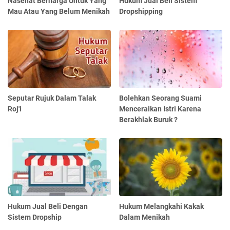
Nasehat Berharga Untuk Yang
Hukum Jual Beli Sistem
Mau Atau Yang Belum Menikah
Dropshipping
Seputar Rujuk Dalam Talak
Bolehkan Seorang Suami
Roj'i
Menceraikan Istri Karena
Berakhlak Buruk ?
Hukum Jual Beli Dengan
Hukum Melangkahi Kakak
Sistem Dropship
Dalam Menikah