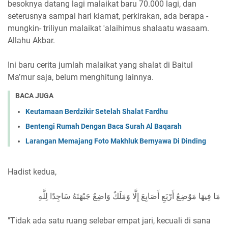
besoknya datang lagi malaikat baru 70.000 lagi, dan
seterusnya sampai hari kiamat, perkirakan, ada berapa -
mungkin- triliyun malaikat 'alaihimus shalaatu wasaam.
Allahu Akbar.
Ini baru cerita jumlah malaikat yang shalat di Baitul
Ma’mur saja, belum menghitung lainnya.
BACA JUGA
Keutamaan Berdzikir Setelah Shalat Fardhu
Bentengi Rumah Dengan Baca Surah Al Baqarah
Larangan Memajang Foto Makhluk Bernyawa Di Dinding
Hadist kedua,
مَا فِيهَا مَوْضِعُ أَرْبَعِ أَصَابِعَ إِلَّا وَمَلَكٌ وَاضِعٌ جَبْهَتَهُ سَاجِدًا لِلَّهِ
"Tidak ada satu ruang selebar empat jari, kecuali di sana