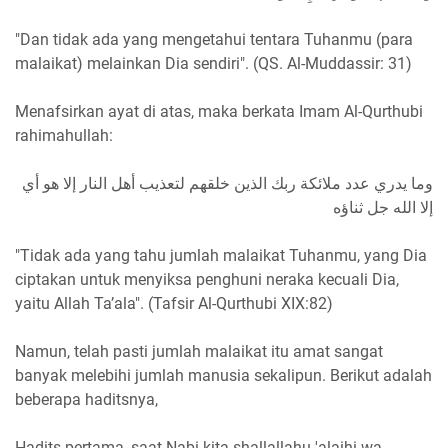
"Dan tidak ada yang mengetahui tentara Tuhanmu (para
malaikat) melainkan Dia sendiri". (QS. Al-Muddassir: 31)
Menafsirkan ayat di atas, maka berkata Imam Al-Qurthubi
rahimahullah:
وما يدري عدد ملائكة ربك الذين خلقهم لتعذيب أهل النار إلا هو أي
إلا الله جل ثناؤه
"Tidak ada yang tahu jumlah malaikat Tuhanmu, yang Dia
ciptakan untuk menyiksa penghuni neraka kecuali Dia,
yaitu Allah Ta’ala". (Tafsir Al-Qurthubi XIX:82)
Namun, telah pasti jumlah malaikat itu amat sangat
banyak melebihi jumlah manusia sekalipun. Berikut adalah
beberapa haditsnya,
Hadits pertama, saat Nabi kita shallallahu 'alaihi wa