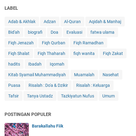
LABEL
Adab & Akhlak
Adzan
Al-Quran
Aqidah & Manhaj
Bid'ah
biografi
Doa
Evaluasi
fatwa ulama
Fiqh Jenazah
Fiqh Qurban
Fiqh Ramadhan
Fiqh Shalat
Fiqh Thaharah
fiqh wanita
Fiqh Zakat
hadits
Ibadah
Iqomah
Kitab Syamail Muhammadiyah
Muamalah
Nasehat
Puasa
Risalah : Do'a & Dzikir
Risalah : Keluarga
Tafsir
Tanya Ustadz
Tazkiyatun Nufus
Umum
POSTINGAN POPULER
Barakallahu Fiik