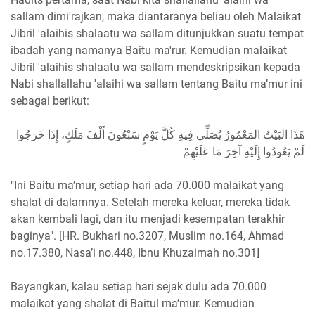
sallam dimi'rajkan, maka diantaranya beliau oleh Malaikat
Jibril 'alaihis shalaatu wa sallam ditunjukkan suatu tempat
ibadah yang namanya Baitu ma'rur. Kemudian malaikat
Jibril 'alaihis shalaatu wa sallam mendeskripsikan kepada
Nabi shallallahu 'alaihi wa sallam tentang Baitu ma’mur ini
sebagai berikut:
هَذَا البَيْتُ المَعْمُورُ يُصَلِّي فِيهِ كُلَّ يَوْمٍ سَبْعُونَ أَلْفَ مَلَكٍ، إِذَا خَرَجُوا
لَمْ يَعُودُوا إِلَيْهِ آخِرَ مَا عَلَيْهِمْ
"Ini Baitu ma’mur, setiap hari ada 70.000 malaikat yang
shalat di dalamnya. Setelah mereka keluar, mereka tidak
akan kembali lagi, dan itu menjadi kesempatan terakhir
baginya". [HR. Bukhari no.3207, Muslim no.164, Ahmad
no.17.380, Nasa’i no.448, Ibnu Khuzaimah no.301]
Bayangkan, kalau setiap hari sejak dulu ada 70.000
malaikat yang shalat di Baitul ma’mur. Kemudian