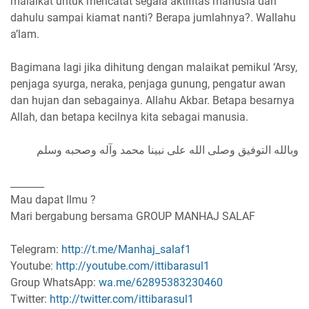
malaikat untuk mencatat segala aktifitas manusia dari
dahulu sampai kiamat nanti? Berapa jumlahnya?. Wallahu
a’lam.
Bagimana lagi jika dihitung dengan malaikat pemikul ‘Arsy,
penjaga syurga, neraka, penjaga gunung, pengatur awan
dan hujan dan sebagainya. Allahu Akbar. Betapa besarnya
Allah, dan betapa kecilnya kita sebagai manusia.
وبالله التوفيق وصلى الله على نبينا محمد وآله وصحبه وسلم
_______
Mau dapat Ilmu ?
Mari bergabung bersama GROUP MANHAJ SALAF
Telegram:
http://t.me/Manhaj_salaf1
Youtube:
http://youtube.com/ittibarasul1
Group WhatsApp:
wa.me/62895383230460
Twitter:
http://twitter.com/ittibarasul1