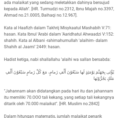
ada malaikat yang sedang meletakkan dahinya bersujud
kepada Allah". [HR. Turmudzi no.2312, Ibnu Majah no.3397,
Ahmad no.21.0005, Baihaqi no.12.967].
Kata al Haafizh dalam Takhrij Misykaatul Mashabih V:71:
hasan. Kata Ibnul ‘Arabi dalam 'Aaridhatul Ahwaadzi V:152:
shahih. Kata al Albani -rahimahumullah 'alaihim- dalam
Shahih al Jaami’ 2449: hasan.
Hadist ketiga, nabi shallallahu 'alaihi wa sallan bersabda:
يُؤْتَى بِجَهَنَّمَ يَوْمَئِذٍ لَها سَبْعُوْنَ أَلْفِ زَمامٍ، مَعَ كُلِّ زَمامٍ سَبْعُوْنَ أَلْفِ
مَلَكٍ يَجُرُّوْنَها
"Jahannam akan didatangkan pada hari itu dan jahannam
itu memiliki 70.OOO tali kekang, yang setiap tali kekangnya
ditarik oleh 70.000 malaikat". [HR. Muslim no.2842]
Dalam hitungan matematis, jumlah malaikat penarik