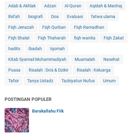
Adab & Akhlak
Adzan
Al-Quran
Aqidah & Manhaj
Bid'ah
biografi
Doa
Evaluasi
fatwa ulama
Fiqh Jenazah
Fiqh Qurban
Fiqh Ramadhan
Fiqh Shalat
Fiqh Thaharah
fiqh wanita
Fiqh Zakat
hadits
Ibadah
Iqomah
Kitab Syamail Muhammadiyah
Muamalah
Nasehat
Puasa
Risalah : Do'a & Dzikir
Risalah : Keluarga
Tafsir
Tanya Ustadz
Tazkiyatun Nufus
Umum
POSTINGAN POPULER
Barakallahu Fiik