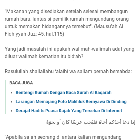
"Makanan yang disediakan setelah selesai membangun
rumah baru, lantas si pemilik rumah mengundang orang
untuk memakan hidangannya tersebut". (Mausu’ah Al
Fiqhiyyah Juz: 45, hal.115)
Yang jadi masalah ini apakah walimah-walimah adat yang
diluar walimah kematian itu bid’ah?
Rasulullah shallallahu ‘alaihi wa sallam pernah bersabda:
BACA JUGA
Bentengi Rumah Dengan Baca Surah Al Baqarah
Larangan Memajang Foto Makhluk Bernyawa Di Dinding
Derajat Hadits Puasa Rajab Yang Tersebar Di Internet
إذا دعا أحدُكم أخاهُ فليُجِب عرسًا كانَ أو نحوَهُ
"Apabila salah seorang di antara kalian mengundang