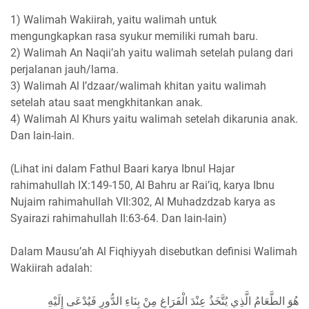
1) Walimah Wakiirah, yaitu walimah untuk
mengungkapkan rasa syukur memiliki rumah baru.
2) Walimah An Naqii’ah yaitu walimah setelah pulang dari
perjalanan jauh/lama.
3) Walimah Al I’dzaar/walimah khitan yaitu walimah
setelah atau saat mengkhitankan anak.
4) Walimah Al Khurs yaitu walimah setelah dikarunia anak.
Dan lain-lain.
(Lihat ini dalam Fathul Baari karya Ibnul Hajar
rahimahullah IX:149-150, Al Bahru ar Rai’iq, karya Ibnu
Nujaim rahimahullah VII:302, Al Muhadzdzab karya as
Syairazi rahimahullah II:63-64. Dan lain-lain)
Dalam Mausu’ah Al Fiqhiyyah disebutkan definisi Walimah
Wakiirah adalah:
هُوَ الطَّعَامُ الَّذِي يُتَّخَذُ عِنْدَ الْفَرَاغِ مِنْ بِنَاءِ الدُّورِ فَيُدْعَى إِلَيْهِ