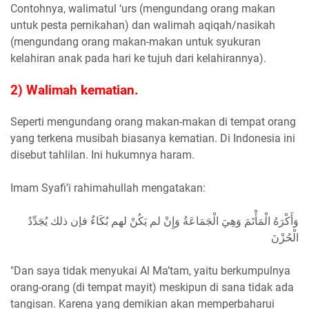
Contohnya, walimatul ‘urs (mengundang orang makan
untuk pesta pernikahan) dan walimah aqiqah/nasikah
(mengundang orang makan-makan untuk syukuran
kelahiran anak pada hari ke tujuh dari kelahirannya).
2) Walimah kematian.
Seperti mengundang orang makan-makan di tempat orang
yang terkena musibah biasanya kematian. Di Indonesia ini
disebut tahlilan. Ini hukumnya haram.
Imam Syafi’i rahimahullah mengatakan:
وَأَكْرَهُ الْمَأْتَمَ وَهِيَ الْجَمَاعَةُ وَإِنْ لم يَكُنْ لهم بُكَاءٌ فإن ذلك يُجَدِّدُ
الْحُزْنَ
"Dan saya tidak menyukai Al Ma’tam, yaitu berkumpulnya
orang-orang (di tempat mayit) meskipun di sana tidak ada
tangisan. Karena yang demikian akan memperbaharui