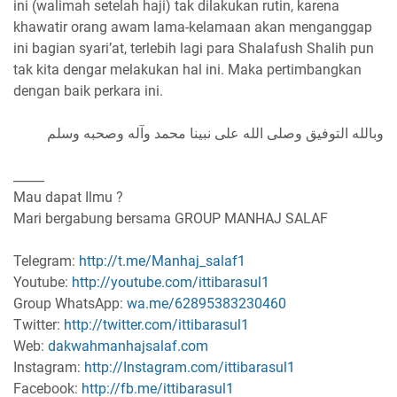
ini (walimah setelah haji) tak dilakukan rutin, karena
khawatir orang awam lama-kelamaan akan menganggap
ini bagian syari’at, terlebih lagi para Shalafush Shalih pun
tak kita dengar melakukan hal ini. Maka pertimbangkan
dengan baik perkara ini.
وبالله التوفيق وصلى الله على نبينا محمد وآله وصحبه وسلم
_____
Mau dapat Ilmu ?
Mari bergabung bersama GROUP MANHAJ SALAF
Telegram:
http://t.me/Manhaj_salaf1
Youtube:
http://youtube.com/ittibarasul1
Group WhatsApp:
wa.me/62895383230460
Twitter:
http://twitter.com/ittibarasul1
Web:
dakwahmanhajsalaf.com
Instagram:
http://Instagram.com/ittibarasul1
Facebook:
http://fb.me/ittibarasul1