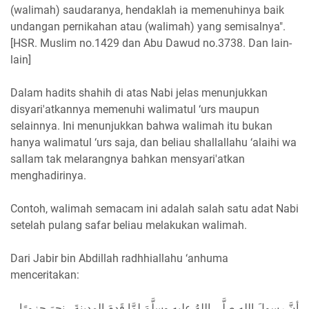
(walimah) saudaranya, hendaklah ia memenuhinya baik
undangan pernikahan atau (walimah) yang semisalnya".
[HSR. Muslim no.1429 dan Abu Dawud no.3738. Dan lain-
lain]
Dalam hadits shahih di atas Nabi jelas menunjukkan
disyari'atkannya memenuhi walimatul ‘urs maupun
selainnya. Ini menunjukkan bahwa walimah itu bukan
hanya walimatul ‘urs saja, dan beliau shallallahu ‘alaihi wa
sallam tak melarangnya bahkan mensyari'atkan
menghadirinya.
Contoh, walimah semacam ini adalah salah satu adat Nabi
setelah pulang safar beliau melakukan walimah.
Dari Jabir bin Abdillah radhhiallahu ‘anhuma
menceritakan:
أنَّ رسولَ اللهِ صلَّى اللهُ عليهِ وسلَّمَ لمَّا قَدِمَ المدينةَ ، نحرَ جزورًا