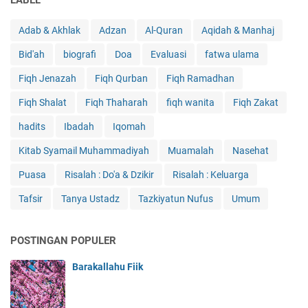
Adab & Akhlak
Adzan
Al-Quran
Aqidah & Manhaj
Bid'ah
biografi
Doa
Evaluasi
fatwa ulama
Fiqh Jenazah
Fiqh Qurban
Fiqh Ramadhan
Fiqh Shalat
Fiqh Thaharah
fiqh wanita
Fiqh Zakat
hadits
Ibadah
Iqomah
Kitab Syamail Muhammadiyah
Muamalah
Nasehat
Puasa
Risalah : Do'a & Dzikir
Risalah : Keluarga
Tafsir
Tanya Ustadz
Tazkiyatun Nufus
Umum
POSTINGAN POPULER
Barakallahu Fiik