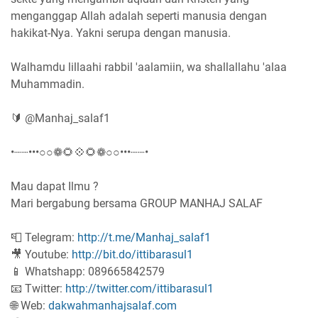
menganggap Allah adalah seperti manusia dengan
hakikat-Nya. Yakni serupa dengan manusia.
Walhamdu lillaahi rabbil 'aalamiin, wa shallallahu 'alaa
Muhammadin.
🔰 @Manhaj_salaf1
•┈┈•••○○❁🌻💠🌻❁○○•••┈┈•
Mau dapat Ilmu ?
Mari bergabung bersama GROUP MANHAJ SALAF
📮 Telegram:
http://t.me/Manhaj_salaf1
🎥 Youtube:
http://bit.do/ittibarasul1
📱 Whatshapp: 089665842579
📧 Twitter:
http://twitter.com/ittibarasul1
🌐 Web:
dakwahmanhajsalaf.com