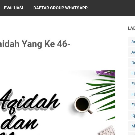
EVALUASI
DAFTAR GROUP WHATSAPP
LA
aidah Yang Ke 46-
A
A
D
F
F
F
F
I
M