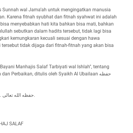
lus Sunnah wal Jama’ah untuk mengingatkan manusia
an. Karena fitnah syubhat dan fitnah syahwat ini adalah
g bisa menyebabkan hati kita bahkan bisa mati, bahkan
ulullah sebutkan dalam hadits tersebut, tidak lagi bisa
gkari kemungkaran kecuali sesuai dengan hawa
tersebut tidak dijaga dari fitnah-fitnah yang akan bisa
 Bayani Manhajis Salaf Tarbiyati wal Ishlah", tentang
 Perbaikan, ditulis oleh Syaikh Al Ubailaan حفظه
Oleh Ustadz Abu Yahya Badrusalam Lc. حفظه الله تعالى.
NHAJ SALAF