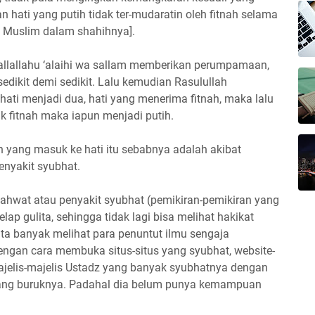
 hati yang putih tidak ter-mudaratin oleh fitnah selama
m Muslim dalam shahihnya].
hallallahu ‘alaihi wa sallam memberikan perumpamaan,
r, sedikit demi sedikit. Lalu kemudian Rasulullah
hati menjadi dua, hati yang menerima fitnah, maka lalu
k fitnah maka iapun menjadi putih.
nah yang masuk ke hati itu sebabnya adalah akibat
enyakit syubhat.
yahwat atau penyakit syubhat (pemikiran-pemikiran yang
p gulita, sehingga tidak lagi bisa melihat hakikat
ta banyak melihat para penuntut ilmu sengaja
engan cara membuka situs-situs yang syubhat, website-
ajelis-majelis Ustadz yang banyak syubhatnya dengan
uang buruknya. Padahal dia belum punya kemampuan