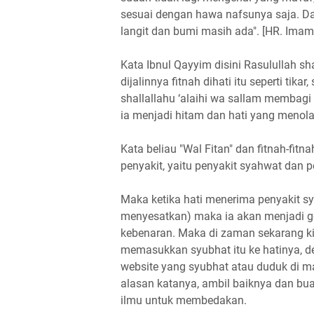
sesuai dengan hawa nafsunya saja. Dan
langit dan bumi masih ada". [HR. Ima
Kata Ibnul Qayyim disini Rasulullah s
dijalinnya fitnah dihati itu seperti tika
shallallahu ‘alaihi wa sallam membagi 
ia menjadi hitam dan hati yang menola
Kata beliau "Wal Fitan" dan fitnah-fit
penyakit, yaitu penyakit syahwat dan p
Maka ketika hati menerima penyakit s
menyesatkan) maka ia akan menjadi gela
kebenaran. Maka di zaman sekarang ki
memasukkan syubhat itu ke hatinya, d
website yang syubhat atau duduk di m
alasan katanya, ambil baiknya dan b
ilmu untuk membedakan.