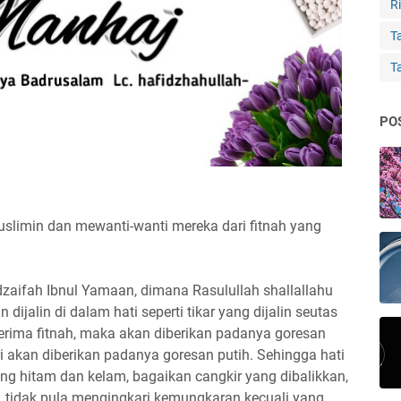
Ri
Ta
T
PO
imin dan mewanti-wanti mereka dari fitnah yang
aifah Ibnul Yamaan, dimana Rasulullah shallallahu
 dijalin di dalam hati seperti tikar yang dijalin seutas
erima fitnah, maka akan diberikan padanya goresan
 akan diberikan padanya goresan putih. Sehingga hati
ang hitam dan kelam, bagaikan cangkir yang dibalikkan,
, tidak pula mengingkari kemungkaran kecuali yang