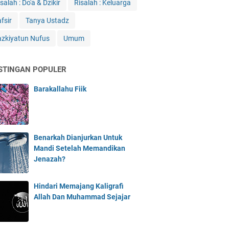
salah : Do'a & Dzikir
Risalah : Keluarga
fsir
Tanya Ustadz
azkiyatun Nufus
Umum
STINGAN POPULER
Barakallahu Fiik
Benarkah Dianjurkan Untuk
Mandi Setelah Memandikan
Jenazah?
Hindari Memajang Kaligrafi
Allah Dan Muhammad Sejajar