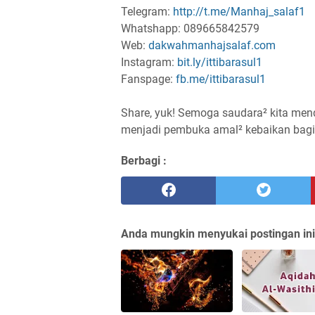
Telegram:
http://t.me/Manhaj_salaf1
Whatshapp: 089665842579
Web:
dakwahmanhajsalaf.com
Instagram:
bit.ly/ittibarasul1
Fanspage:
fb.me/ittibarasul1
Share, yuk! Semoga saudara² kita men
Berbagi :
Anda mungkin menyukai postingan ini