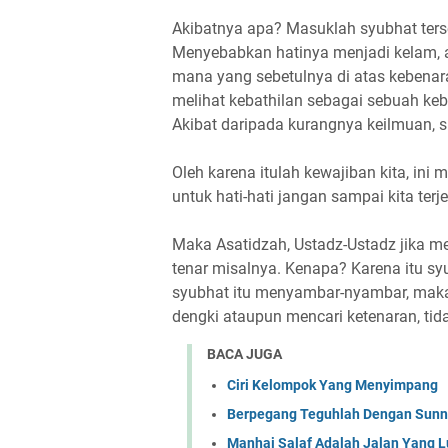
Akibatnya apa? Masuklah syubhat terse
Menyebabkan hatinya menjadi kelam, a
mana yang sebetulnya di atas kebenar
melihat kebathilan sebagai sebuah ke
Akibat daripada kurangnya keilmuan, s
Oleh karena itulah kewajiban kita, in
untuk hati-hati jangan sampai kita te
Maka Asatidzah, Ustadz-Ustadz jika m
tenar misalnya. Kenapa? Karena itu sy
syubhat itu menyambar-nyambar, maka
dengki ataupun mencari ketenaran, tida
BACA JUGA
Ciri Kelompok Yang Menyimpang
Berpegang Teguhlah Dengan Sun
Manhaj Salaf Adalah Jalan Yang L