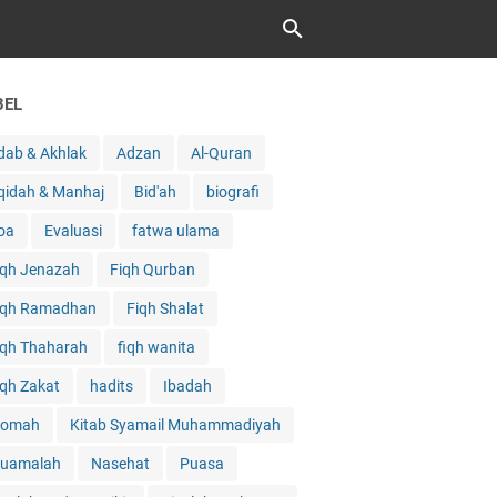
BEL
dab & Akhlak
Adzan
Al-Quran
qidah & Manhaj
Bid'ah
biografi
oa
Evaluasi
fatwa ulama
iqh Jenazah
Fiqh Qurban
iqh Ramadhan
Fiqh Shalat
iqh Thaharah
fiqh wanita
iqh Zakat
hadits
Ibadah
qomah
Kitab Syamail Muhammadiyah
uamalah
Nasehat
Puasa