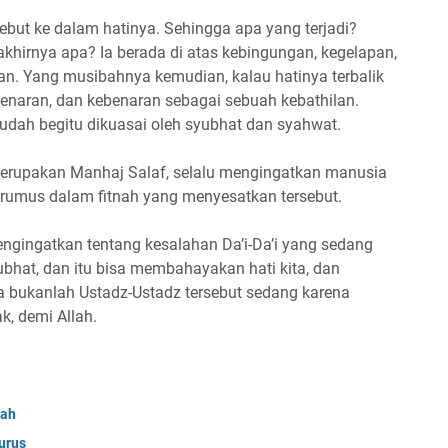
but ke dalam hatinya. Sehingga apa yang terjadi?
khirnya apa? Ia berada di atas kebingungan, kegelapan,
an. Yang musibahnya kemudian, kalau hatinya terbalik
benaran, dan kebenaran sebagai sebuah kebathilan.
udah begitu dikuasai oleh syubhat dan syahwat.
i merupakan Manhaj Salaf, selalu mengingatkan manusia
rjerumus dalam fitnah yang menyesatkan tersebut.
engingatkan tentang kesalahan Da’i-Da’i yang sedang
ubhat, dan itu bisa membahayakan hati kita, dan
 bukanlah Ustadz-Ustadz tersebut sedang karena
k, demi Allah.
nah
urus