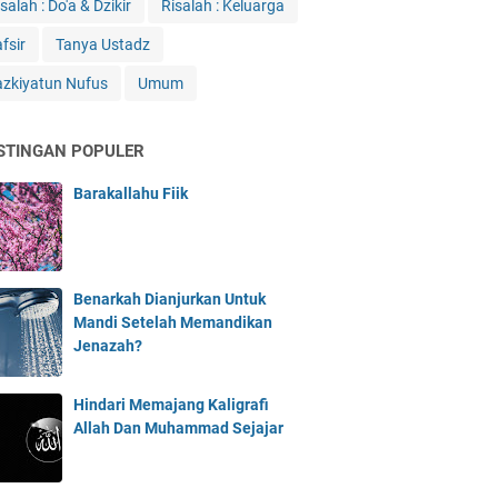
salah : Do'a & Dzikir
Risalah : Keluarga
fsir
Tanya Ustadz
azkiyatun Nufus
Umum
STINGAN POPULER
Barakallahu Fiik
Benarkah Dianjurkan Untuk
Mandi Setelah Memandikan
Jenazah?
Hindari Memajang Kaligrafi
Allah Dan Muhammad Sejajar