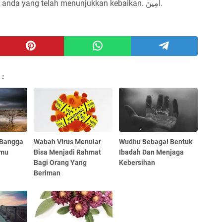
menjadi pembuka amal² kebaikan bagi anda yang telah menunjukkan kebaikan. آمِينَ.
 :
 Bangga
Wabah Virus Menular
Wudhu Sebagai Bentuk
nmu
Bisa Menjadi Rahmat
Ibadah Dan Menjaga
Bagi Orang Yang
Kebersihan
Beriman