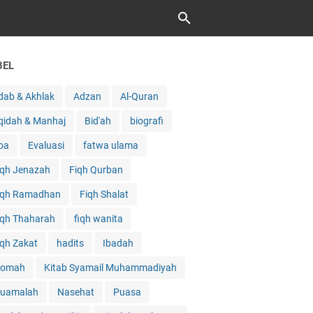
BEL
dab & Akhlak
Adzan
Al-Quran
qidah & Manhaj
Bid'ah
biografi
oa
Evaluasi
fatwa ulama
iqh Jenazah
Fiqh Qurban
iqh Ramadhan
Fiqh Shalat
iqh Thaharah
fiqh wanita
iqh Zakat
hadits
Ibadah
qomah
Kitab Syamail Muhammadiyah
uamalah
Nasehat
Puasa