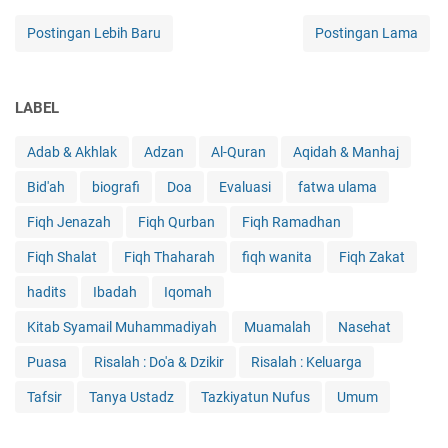
Postingan Lebih Baru
Postingan Lama
LABEL
Adab & Akhlak
Adzan
Al-Quran
Aqidah & Manhaj
Bid'ah
biografi
Doa
Evaluasi
fatwa ulama
Fiqh Jenazah
Fiqh Qurban
Fiqh Ramadhan
Fiqh Shalat
Fiqh Thaharah
fiqh wanita
Fiqh Zakat
hadits
Ibadah
Iqomah
Kitab Syamail Muhammadiyah
Muamalah
Nasehat
Puasa
Risalah : Do'a & Dzikir
Risalah : Keluarga
Tafsir
Tanya Ustadz
Tazkiyatun Nufus
Umum