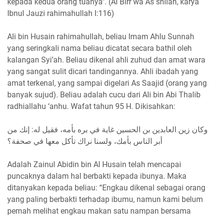
kepada kedua orang tuanya". (Al Birr wa As shilah, karya
Ibnul Jauzi rahimahullah I:116)
Ali bin Husain rahimahullah, beliau Imam Ahlu Sunnah
yang seringkali nama beliau dicatat secara bathil oleh
kalangan Syi’ah. Beliau dikenal ahli zuhud dan amat wara
yang sangat sulit dicari tandingannya. Ahli ibadah yang
amat terkenal, yang sampai digelari As Saajid (orang yang
banyak sujud). Beliau adalah cucu dari Ali bin Abi Thalib
radhiallahu ‘anhu. Wafat tahun 95 H. Dikisahkan:
وكان زين العابدين بن الحسين غاية في بره بأمه، فقيل له: إنك من
أبر الناس بأمك، ولسنا نراك تأكل معها في صحفة؟
Adalah Zainul Abidin bin Al Husain telah mencapai
puncaknya dalam hal berbakti kepada ibunya. Maka
ditanyakan kepada beliau: “Engkau dikenal sebagai orang
yang paling berbakti terhadap ibumu, namun kami belum
pernah melihat engkau makan satu nampan bersama