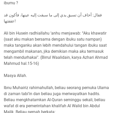
ibumu ?
فقال: أخاف أن تسبق يدي إلى ما سبقت إليه عينها، فأكون قد
عققتها!
Ali bin Husein radhiallahu ‘anhu menjawab: “Aku khawatir
(saat aku makan bersama dengan ibuku satu nampan)
maka tanganku akan lebih mendahului tangan ibuku saat
mengambil makanan, jika demikian maka aku termasuk
telah mendurhakai". (Birrul Waalidain, karya Azhari Ahmad
Mahmud hal.15-16)
Masya Allah.
Ibnu Muhairiz rahimahullah, beliau seorang pemuka Ulama
di zaman tabi’in dan beliau juga meriwayatkan hadits.
Beliau mengkhatamkan Al-Quran seminggu sekali, beliau
wafat di era pemerintahan khalifah Al Walid bin Abdul
Malik. Beliau pernah berkata: