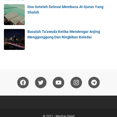
Doa Setelah Selesai Membaca Al-Quran Yang
Shahih
Bacalah Ta'awudz Ketika Mendengar Anjing
Menggonggong Dan Ringkikan Keledai
© 2021 -
Manhaj Salaf