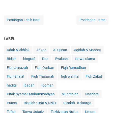
Postingan Lebih Baru
Postingan Lama
LABEL
Adab & Akhlak
Adzan
Al-Quran
Aqidah & Manhaj
Bid'ah
biografi
Doa
Evaluasi
fatwa ulama
Fiqh Jenazah
Fiqh Qurban
Fiqh Ramadhan
Fiqh Shalat
Fiqh Thaharah
fiqh wanita
Fiqh Zakat
hadits
Ibadah
Iqomah
Kitab Syamail Muhammadiyah
Muamalah
Nasehat
Puasa
Risalah : Do'a & Dzikir
Risalah : Keluarga
Tafsir
Tanya Ustadz
Tazkiyatun Nufus
Umum