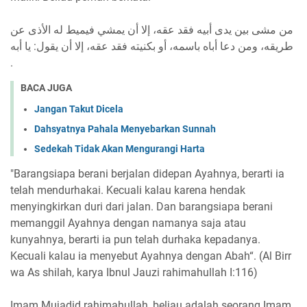
من مشى بين يدى أبيه فقد عقه، إلا أن يمشي فيميط له الأذى عن
طريقه، ومن دعا أباه باسمه، أو بكنيته فقد عقه، إلا أن يقول: يا أبه
.
BACA JUGA
Jangan Takut Dicela
Dahsyatnya Pahala Menyebarkan Sunnah
Sedekah Tidak Akan Mengurangi Harta
"Barangsiapa berani berjalan didepan Ayahnya, berarti ia
telah mendurhakai. Kecuali kalau karena hendak
menyingkirkan duri dari jalan. Dan barangsiapa berani
memanggil Ayahnya dengan namanya saja atau
kunyahnya, berarti ia pun telah durhaka kepadanya.
Kecuali kalau ia menyebut Ayahnya dengan Abah“. (Al Birr
wa As shilah, karya Ibnul Jauzi rahimahullah I:116)
Imam Mujadid rahimahullah, beliau adalah seorang Imam