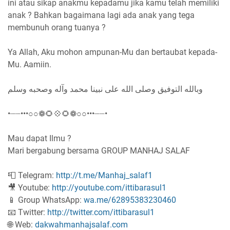
ini atau sikap anakmu kepadamu jika kamu telah memiliki
anak ? Bahkan bagaimana lagi ada anak yang tega
membunuh orang tuanya ?
Ya Allah, Aku mohon ampunan-Mu dan bertaubat kepada-
Mu. Aamiin.
وبالله التوفيق وصلى الله على نبينا محمد وآله وصحبه وسلم
•┈┈•••○○❁🌻💠🌻❁○○•••┈┈•
Mau dapat Ilmu ?
Mari bergabung bersama GROUP MANHAJ SALAF
📮 Telegram:
http://t.me/Manhaj_salaf1
🎥 Youtube:
http://youtube.com/ittibarasul1
📱 Group WhatsApp:
wa.me/62895383230460
📧 Twitter:
http://twitter.com/ittibarasul1
🌐 Web:
dakwahmanhajsalaf.com