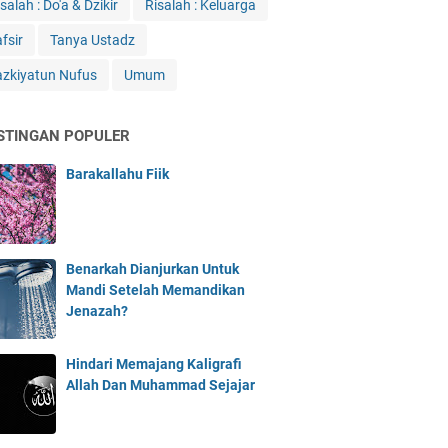
salah : Do'a & Dzikir
Risalah : Keluarga
fsir
Tanya Ustadz
azkiyatun Nufus
Umum
STINGAN POPULER
Barakallahu Fiik
Benarkah Dianjurkan Untuk
Mandi Setelah Memandikan
Jenazah?
Hindari Memajang Kaligrafi
Allah Dan Muhammad Sejajar