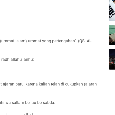
 (ummat Islam) ummat yang pertengahan". (QS. Al-
 radhiallahu 'anhu:
 ajaran baru, karena kalian telah di cukupkan (ajaran
aihi wa sallam beliau bersabda:
إن الدين يسر و لن يس