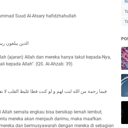
Ri
Ta
mmad Suud Al-Atsary hafidzhahullah
T
PO
الذين يبلغون رسا
ah (ajaran) Allah dan mereka hanya takut kepada-Nya,
li kepada Allah". (QS. Al-Ahzab: 39)
فبما رحمة من الله لنت لهم و لو كنت فظا غليظ القلب لا 
i Allah semata engkau bisa bersikap lemah lembut,
 tentu mereka akan menjauh darimu, maka maafkan
mereka dan bermusyawarah dengan mereka di sebagian