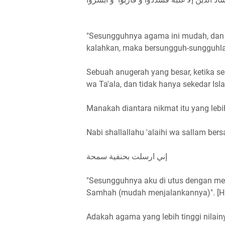
"Sesungguhnya agama ini mudah, dan ti
kalahkan, maka bersungguh-sungguhlah
Sebuah anugerah yang besar, ketika s
wa Ta'ala, dan tidak hanya sekedar Is
Manakah diantara nikmat itu yang lebih
Nabi shallallahu 'alaihi wa sallam ber
إني ارسلت بحنفية سمحة
"Sesungguhnya aku di utus dengan me
Samhah (mudah menjalankannya)". [H
Adakah agama yang lebih tinggi nilainy