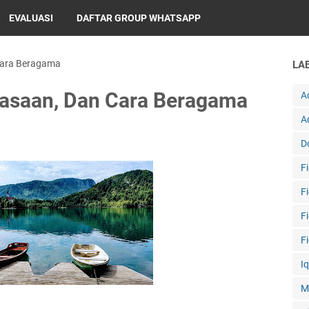
EVALUASI
DAFTAR GROUP WHATSAPP
 Cara Beragama
LA
erasaan, Dan Cara Beragama
A
A
D
F
F
F
F
I
M