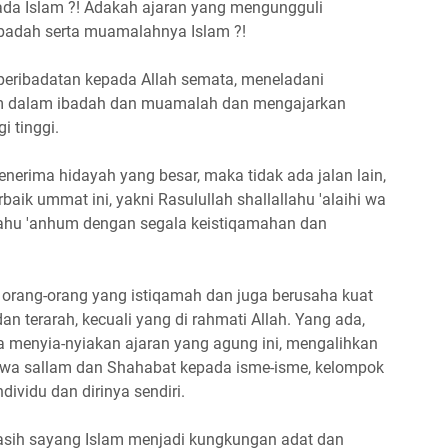
ada Islam ?! Adakah ajaran yang mengungguli
ibadah serta muamalahnya Islam ?!
peribadatan kepada Allah semata, meneladani
llam dalam ibadah dan muamalah dan mengajarkan
i tinggi.
enerima hidayah yang besar, maka tidak ada jalan lain,
rbaik ummat ini, yakni Rasulullah shallallahu 'alaihi wa
lahu 'anhum dengan segala keistiqamahan dan
ali orang-orang yang istiqamah dan juga berusaha kuat
n terarah, kecuali yang di rahmati Allah. Yang ada,
 menyia-nyiakan ajaran yang agung ini, mengalihkan
hi wa sallam dan Shahabat kepada isme-isme, kelompok
dividu dan dirinya sendiri.
asih sayang Islam menjadi kungkungan adat dan