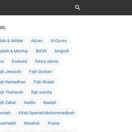
BEL
dab & Akhlak
Adzan
Al-Quran
qidah & Manhaj
Bid'ah
biografi
oa
Evaluasi
fatwa ulama
iqh Jenazah
Fiqh Qurban
iqh Ramadhan
Fiqh Shalat
iqh Thaharah
fiqh wanita
iqh Zakat
hadits
Ibadah
qomah
Kitab Syamail Muhammadiyah
uamalah
Nasehat
Puasa