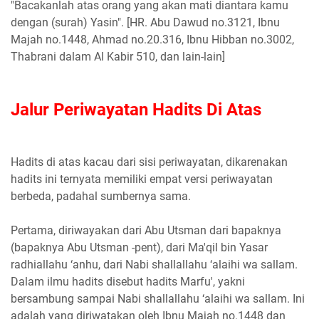
"Bacakanlah atas orang yang akan mati diantara kamu
dengan (surah) Yasin". [HR. Abu Dawud no.3121, Ibnu
Majah no.1448, Ahmad no.20.316, Ibnu Hibban no.3002,
Thabrani dalam Al Kabir 510, dan lain-lain]
Jalur Periwayatan Hadits Di Atas
Hadits di atas kacau dari sisi periwayatan, dikarenakan
hadits ini ternyata memiliki empat versi periwayatan
berbeda, padahal sumbernya sama.
Pertama, diriwayakan dari Abu Utsman dari bapaknya
(bapaknya Abu Utsman -pent), dari Ma'qil bin Yasar
radhiallahu ‘anhu, dari Nabi shallallahu ‘alaihi wa sallam.
Dalam ilmu hadits disebut hadits Marfu', yakni
bersambung sampai Nabi shallallahu ‘alaihi wa sallam. Ini
adalah yang diriwatakan oleh Ibnu Majah no.1448 dan