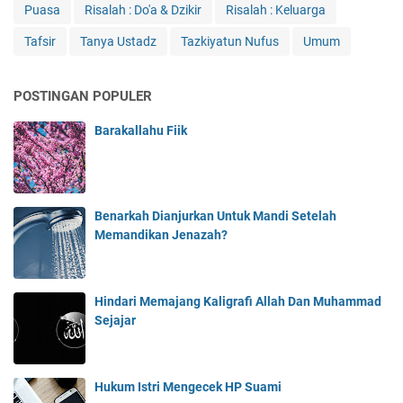
Puasa
Risalah : Do'a & Dzikir
Risalah : Keluarga
Tafsir
Tanya Ustadz
Tazkiyatun Nufus
Umum
POSTINGAN POPULER
Barakallahu Fiik
Benarkah Dianjurkan Untuk Mandi Setelah
Memandikan Jenazah?
Hindari Memajang Kaligrafi Allah Dan Muhammad
Sejajar
Hukum Istri Mengecek HP Suami