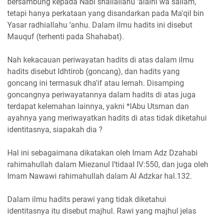
bersambung kepada Nabi shallallahu ‘alaihi wa sallam,
tetapi hanya perkataan yang disandarkan pada Ma'qil bin
Yasar radhiallahu ‘anhu. Dalam ilmu hadits ini disebut
Mauquf (terhenti pada Shahabat).
Nah kekacauan periwayatan hadits di atas dalam ilmu
hadits disebut Idhtirob (goncang), dan hadits yang
goncang ini termasuk dha'if atau lemah. Disamping
goncangnya periwayatannya dalam hadits di atas juga
terdapat kelemahan lainnya, yakni *lAbu Utsman dan
ayahnya yang meriwayatkan hadits di atas tidak diketahui
identitasnya, siapakah dia ?
Hal ini sebagaimana dikatakan oleh Imam Adz Dzahabi
rahimahullah dalam Miezanul I’tidaal IV:550, dan juga oleh
Imam Nawawi rahimahullah dalam Al Adzkar hal.132.
Dalam ilmu hadits perawi yang tidak diketahui
identitasnya itu disebut majhul. Rawi yang majhul jelas