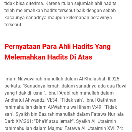
tidak bisa diterima. Karena itulah sejumlah ahli hadits
telah melemahkan hadits tersebut baik dengan sebab
kacaunya sanadnya maupun kelemahan perawinya
tersebut.
Pernyataan Para Ahli Hadits Yang
Melemahkan Hadits Di Atas
Imam Nawawi rahimahullah dalam Al Khulashah II:925
berkata: “Sanadnya lemah, dalam sanadnya ada dua Rawi
yang tidak di kenal". Ibnul 'Arabi rahimahullah dalam
‘Aridhatul Ahwaadzi VI:34: "Tidak sah". Ibnul Qaththan
rahimahullah dalam Al-Wahmu wal Iiham V:49: "Tidak
sah". Syaikh bin Baz rahimahullah dalam Fatawa Nur ‘ala
Darb XIV:261: "Dha'if atau lemah". Syaikh Al 'Utsaimin
rahimahullah dalam Majmu’ Fatawa Al 'Utsaimin XVII:74: