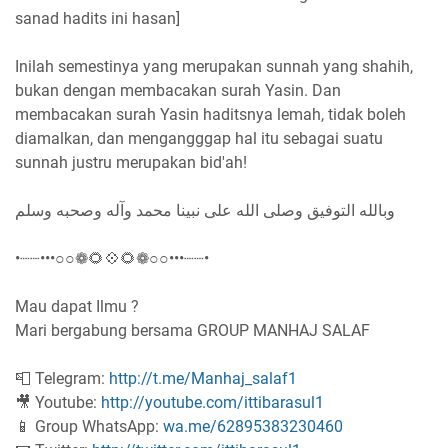
sanad hadits ini hasan]
Inilah semestinya yang merupakan sunnah yang shahih,
bukan dengan membacakan surah Yasin. Dan
membacakan surah Yasin haditsnya lemah, tidak boleh
diamalkan, dan mengangggap hal itu sebagai suatu
sunnah justru merupakan bid'ah!
وبالله التوفيق وصلى الله على نبينا محمد وآله وصحبه وسلم
•┈┈•••○○❁🌻💠🌻❁○○•••┈┈•
Mau dapat Ilmu ?
Mari bergabung bersama GROUP MANHAJ SALAF
📮 Telegram:
http://t.me/Manhaj_salaf1
🎥 Youtube:
http://youtube.com/ittibarasul1
📱 Group WhatsApp:
wa.me/62895383230460