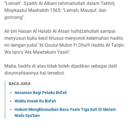
"Lemah". Syaikh Al Albani rahimahullah dalam Takhrij
Misykaatul Mashabih 1565: "Lemah, Mauquf, dan
goncang".
Ali bin Hasan Al Halabi Al Atsari hafidzahullah sampai
menyusun buku kecil khusus menyoroti kelemahan hadits
ini dengan judul "Al Qoulul Mubin Fi Dha'fi Hadits At Talqin
Wa Iqro'u 'Ala Mawtakum Yasin".
Maka, hadits di atas tidak boleh dijadikan sebagai dalil
disunnahkannya hal tersebut.
BACA JUGA
Ancaman Bagi Pelaku Bid'ah
Waktu Imsak Itu Bid'ah
Hukum Mengkhususkan Baca Yasin Tiga Kali Di Malam
Nisfu Sya'ban