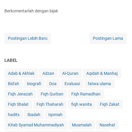
Berkomentarlah dengan bijak
Postingan Lebih Baru
Postingan Lama
LABEL
Adab & Akhlak
Adzan
Al-Quran
Aqidah & Manhaj
Bid'ah
biografi
Doa
Evaluasi
fatwa ulama
Fiqh Jenazah
Fiqh Qurban
Fiqh Ramadhan
Fiqh Shalat
Fiqh Thaharah
fiqh wanita
Fiqh Zakat
hadits
Ibadah
Iqomah
Kitab Syamail Muhammadiyah
Muamalah
Nasehat