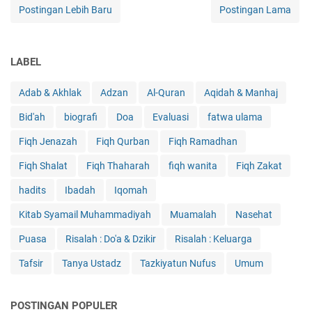
Postingan Lebih Baru
Postingan Lama
LABEL
Adab & Akhlak
Adzan
Al-Quran
Aqidah & Manhaj
Bid'ah
biografi
Doa
Evaluasi
fatwa ulama
Fiqh Jenazah
Fiqh Qurban
Fiqh Ramadhan
Fiqh Shalat
Fiqh Thaharah
fiqh wanita
Fiqh Zakat
hadits
Ibadah
Iqomah
Kitab Syamail Muhammadiyah
Muamalah
Nasehat
Puasa
Risalah : Do'a & Dzikir
Risalah : Keluarga
Tafsir
Tanya Ustadz
Tazkiyatun Nufus
Umum
POSTINGAN POPULER