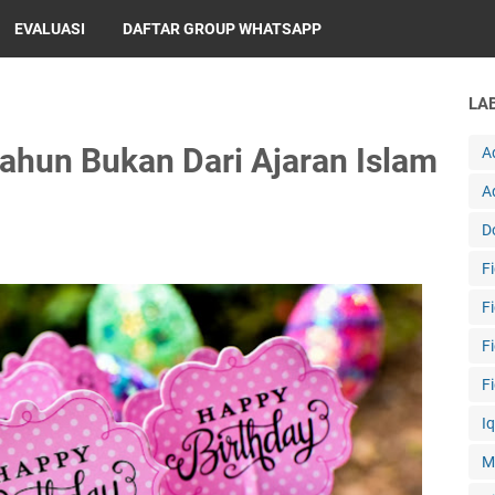
EVALUASI
DAFTAR GROUP WHATSAPP
LA
ahun Bukan Dari Ajaran Islam
A
A
D
F
F
F
F
I
M