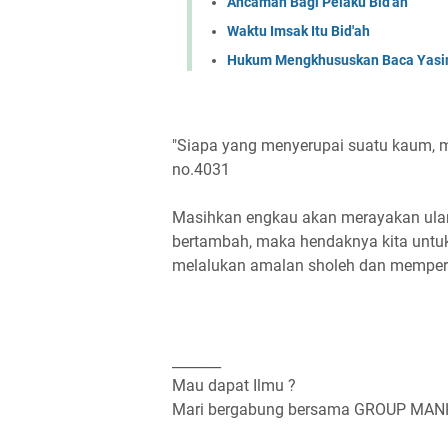
Ancaman Bagi Pelaku Bid'ah
Waktu Imsak Itu Bid'ah
Hukum Mengkhususkan Baca Yasin 
"Siapa yang menyerupai suatu kaum, m
no.4031
Masihkan engkau akan merayakan ulang
bertambah, maka hendaknya kita unt
melalukan amalan sholeh dan memperba
_______
Mau dapat Ilmu ?
Mari bergabung bersama GROUP MA