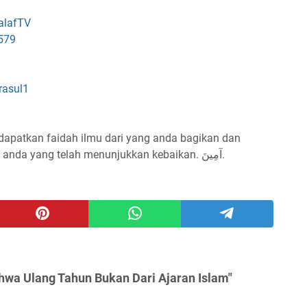
alafTV
579
rasul1
dapatkan faidah ilmu dari yang anda bagikan dan
menjadi pembuka amal² kebaikan bagi anda yang telah menunjukkan kebaikan. آمِينَ.
hwa Ulang Tahun Bukan Dari Ajaran Islam"