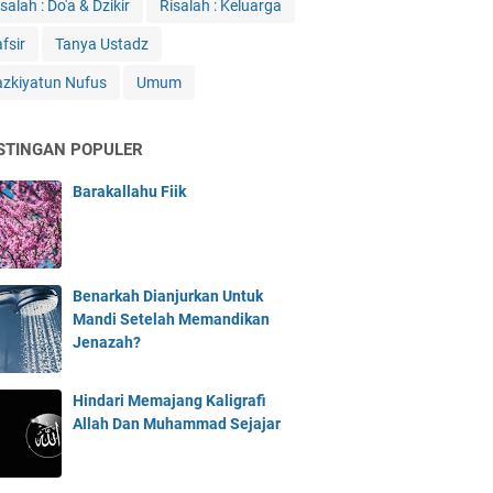
salah : Do'a & Dzikir
Risalah : Keluarga
fsir
Tanya Ustadz
azkiyatun Nufus
Umum
STINGAN POPULER
Barakallahu Fiik
Benarkah Dianjurkan Untuk
Mandi Setelah Memandikan
Jenazah?
Hindari Memajang Kaligrafi
Allah Dan Muhammad Sejajar