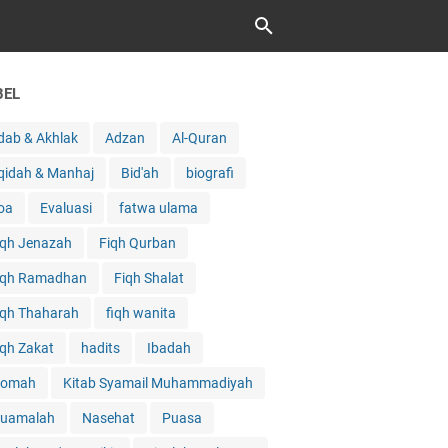
BEL
dab & Akhlak
Adzan
Al-Quran
qidah & Manhaj
Bid'ah
biografi
oa
Evaluasi
fatwa ulama
iqh Jenazah
Fiqh Qurban
iqh Ramadhan
Fiqh Shalat
iqh Thaharah
fiqh wanita
iqh Zakat
hadits
Ibadah
qomah
Kitab Syamail Muhammadiyah
uamalah
Nasehat
Puasa