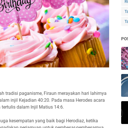
Ri
Ta
T
PO
h tradisi paganisme, Firaun merayakan hari lahirnya
alam injil Kejadian 40:20. Pada masa Herodes acara
ertulis dalam Injil Matius 14:6.
 juga kesempatan yang baik bagi Herodiaz, ketika
engadakan perjamuan untuk pembesar-pembesarnya,