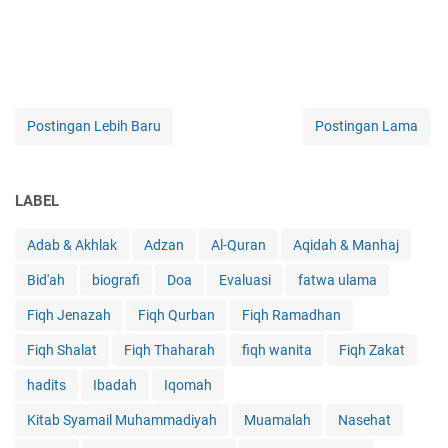
Postingan Lebih Baru
Postingan Lama
LABEL
Adab & Akhlak
Adzan
Al-Quran
Aqidah & Manhaj
Bid'ah
biografi
Doa
Evaluasi
fatwa ulama
Fiqh Jenazah
Fiqh Qurban
Fiqh Ramadhan
Fiqh Shalat
Fiqh Thaharah
fiqh wanita
Fiqh Zakat
hadits
Ibadah
Iqomah
Kitab Syamail Muhammadiyah
Muamalah
Nasehat