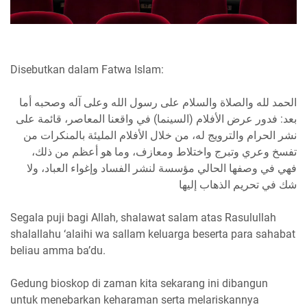
Disebutkan dalam Fatwa Islam:
الحمد لله والصلاة والسلام على رسول الله وعلى آله وصحبه أما
بعد: فدور عرض الأفلام (السينما) في واقعنا المعاصر، قائمة على
نشر الحرام والترويج له، من خلال الأفلام المليئة بالمنكرات من
تفسخ وعري وتبرج واختلاط ومعازف، وما هو أعظم من ذلك،
فهي في وصفها الحالي مؤسسة لنشر الفساد وإغواء العباد، ولا
شك في تحريم الذهاب إليها
Segala puji bagi Allah, shalawat salam atas Rasulullah
shalallahu ‘alaihi wa sallam keluarga beserta para sahabat
beliau amma ba’du.
Gedung bioskop di zaman kita sekarang ini dibangun
untuk menebarkan keharaman serta melariskannya