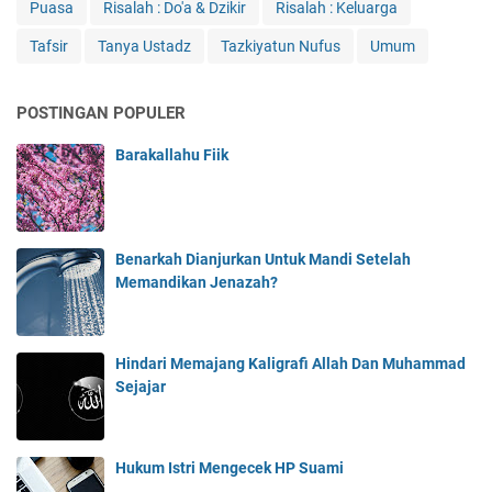
Puasa
Risalah : Do'a & Dzikir
Risalah : Keluarga
Tafsir
Tanya Ustadz
Tazkiyatun Nufus
Umum
POSTINGAN POPULER
Barakallahu Fiik
Benarkah Dianjurkan Untuk Mandi Setelah
Memandikan Jenazah?
Hindari Memajang Kaligrafi Allah Dan Muhammad
Sejajar
Hukum Istri Mengecek HP Suami