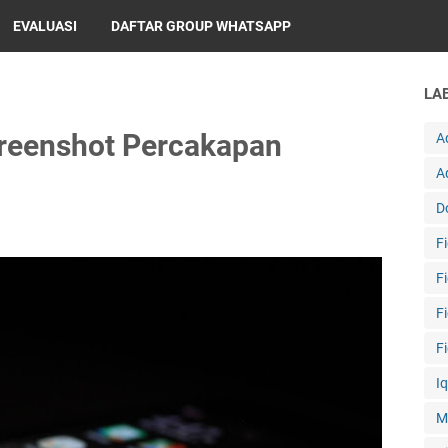
EVALUASI
DAFTAR GROUP WHATSAPP
LA
reenshot Percakapan
A
A
D
F
F
F
F
I
M