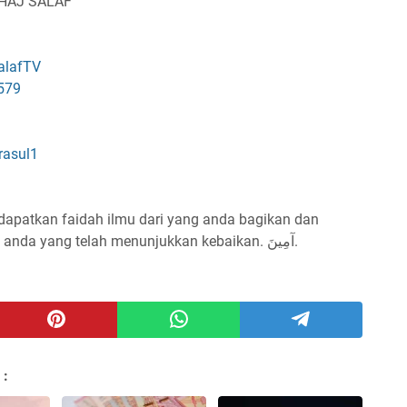
NHAJ SALAF
alafTV
579
rasul1
dapatkan faidah ilmu dari yang anda bagikan dan
menjadi pembuka amal² kebaikan bagi anda yang telah menunjukkan kebaikan. آمِينَ.
 :