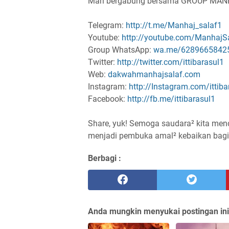
Mari bergabung bersama GROUP MA
Telegram:
http://t.me/Manhaj_salaf1
Youtube:
http://youtube.com/ManhajS
Group WhatsApp:
wa.me/6289665842
Twitter:
http://twitter.com/ittibarasul1
Web:
dakwahmanhajsalaf.com
Instagram:
http://Instagram.com/ittiba
Facebook:
http://fb.me/ittibarasul1
Share, yuk! Semoga saudara² kita men
Berbagi :
Anda mungkin menyukai postingan ini