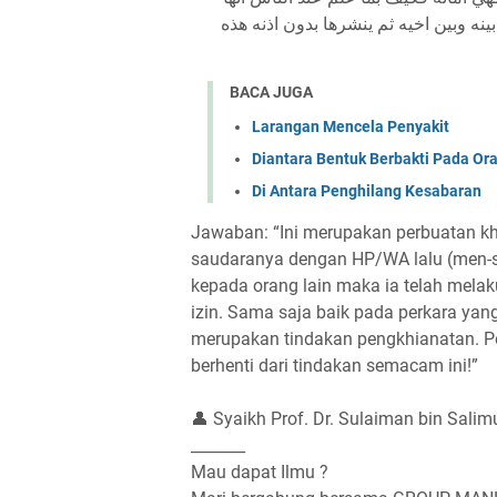
ينه وبين اخيه ثم ينشرها بدون اذنه هذه
BACA JUGA
Larangan Mencela Penyakit
Diantara Bentuk Berbakti Pada Or
Di Antara Penghilang Kesabaran
Jawaban: “Ini merupakan perbuatan k
saudaranya dengan HP/WA lalu (men-s
kepada orang lain maka ia telah melak
izin. Sama saja baik pada perkara yan
merupakan tindakan pengkhianatan. Pe
berhenti dari tindakan semacam ini!”
👤 Syaikh Prof. Dr. Sulaiman bin Salim
_______
Mau dapat Ilmu ?