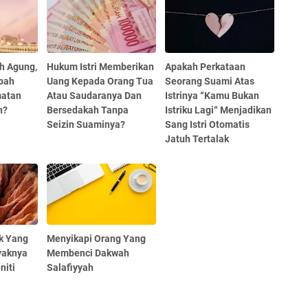
h Agung,
Hukum Istri Memberikan
Apakah Perkataan
bah
Uang Kepada Orang Tua
Seorang Suami Atas
matan
Atau Saudaranya Dan
Istrinya “Kamu Bukan
n?
Bersedakah Tanpa
Istriku Lagi“ Menjadikan
Seizin Suaminya?
Sang Istri Otomatis
Jatuh Tertalak
k Yang
Menyikapi Orang Yang
yaknya
Membenci Dakwah
niti
Salafiyyah