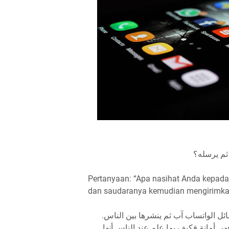
ثم يرسله؟
Pertanyaan: “Apa nasihat Anda kepada
dan saudaranya kemudian mengirimkan
وسائل الواتساب آب ثم ينشرها بين الناس
 فهي أمانة فكيف بما علم عند الناس أنها