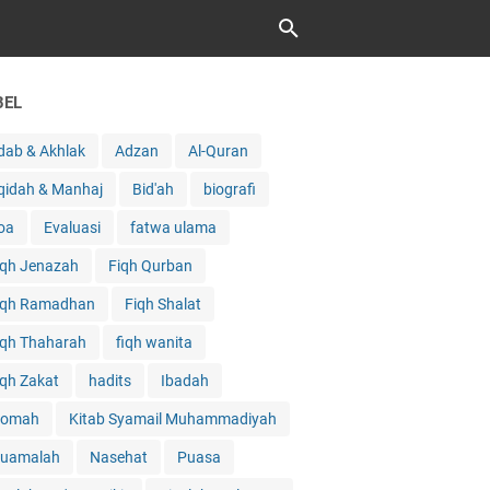
BEL
dab & Akhlak
Adzan
Al-Quran
qidah & Manhaj
Bid'ah
biografi
oa
Evaluasi
fatwa ulama
iqh Jenazah
Fiqh Qurban
iqh Ramadhan
Fiqh Shalat
iqh Thaharah
fiqh wanita
iqh Zakat
hadits
Ibadah
qomah
Kitab Syamail Muhammadiyah
uamalah
Nasehat
Puasa