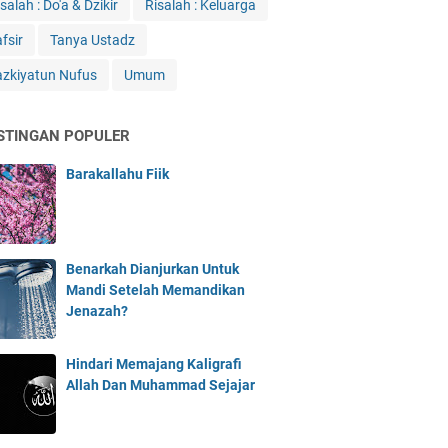
salah : Do'a & Dzikir
Risalah : Keluarga
fsir
Tanya Ustadz
azkiyatun Nufus
Umum
STINGAN POPULER
Barakallahu Fiik
Benarkah Dianjurkan Untuk
Mandi Setelah Memandikan
Jenazah?
Hindari Memajang Kaligrafi
Allah Dan Muhammad Sejajar