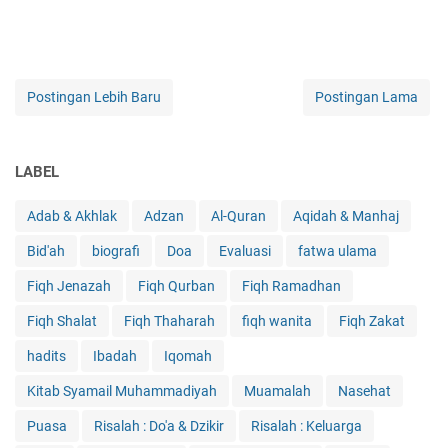
Postingan Lebih Baru
Postingan Lama
LABEL
Adab & Akhlak
Adzan
Al-Quran
Aqidah & Manhaj
Bid'ah
biografi
Doa
Evaluasi
fatwa ulama
Fiqh Jenazah
Fiqh Qurban
Fiqh Ramadhan
Fiqh Shalat
Fiqh Thaharah
fiqh wanita
Fiqh Zakat
hadits
Ibadah
Iqomah
Kitab Syamail Muhammadiyah
Muamalah
Nasehat
Puasa
Risalah : Do'a & Dzikir
Risalah : Keluarga