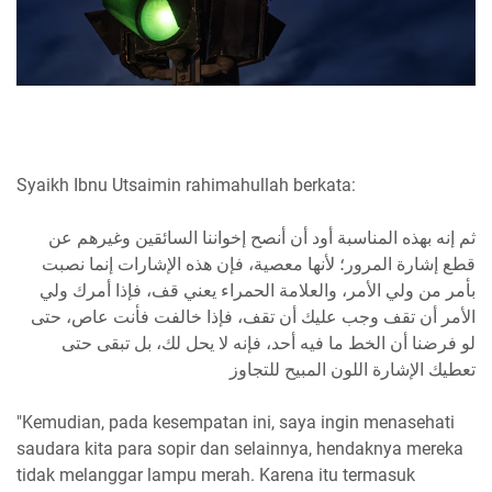
Syaikh Ibnu Utsaimin rahimahullah berkata:
ثم إنه بهذه المناسبة أود أن أنصح إخواننا السائقين وغيرهم عن
قطع إشارة المرور؛ لأنها معصية، فإن هذه الإشارات إنما نصبت
بأمر من ولي الأمر، والعلامة الحمراء يعني قف، فإذا أمرك ولي
الأمر أن تقف وجب عليك أن تقف، فإذا خالفت فأنت عاص، حتى
لو فرضنا أن الخط ما فيه أحد، فإنه لا يحل لك، بل تبقى حتى
تعطيك الإشارة اللون المبيح للتجاوز
"Kemudian, pada kesempatan ini, saya ingin menasehati
saudara kita para sopir dan selainnya, hendaknya mereka
tidak melanggar lampu merah. Karena itu termasuk