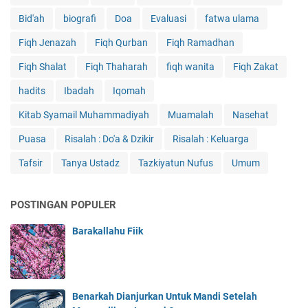
Bid'ah
biografi
Doa
Evaluasi
fatwa ulama
Fiqh Jenazah
Fiqh Qurban
Fiqh Ramadhan
Fiqh Shalat
Fiqh Thaharah
fiqh wanita
Fiqh Zakat
hadits
Ibadah
Iqomah
Kitab Syamail Muhammadiyah
Muamalah
Nasehat
Puasa
Risalah : Do'a & Dzikir
Risalah : Keluarga
Tafsir
Tanya Ustadz
Tazkiyatun Nufus
Umum
POSTINGAN POPULER
Barakallahu Fiik
Benarkah Dianjurkan Untuk Mandi Setelah