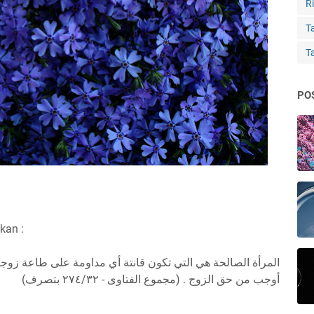
Ri
Ta
T
PO
kan :
المرأة الصالحة هي التي تكون قانتة أي مداومة على طاعة زوجه
أوجب من حق الزوج . (مجموع الفتاوى - ٢٧٤/٣٢ بتصرف)