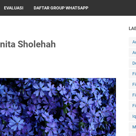
EVALUASI
DAFTAR GROUP WHATSAPP
LA
anita Sholehah
A
A
D
F
F
F
F
I
M