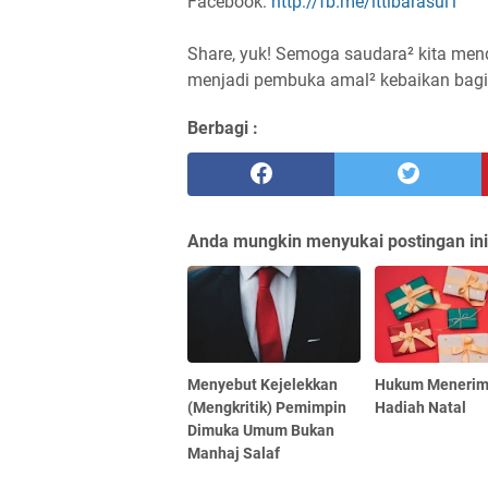
Facebook:
http://fb.me/ittibarasul1
Share, yuk! Semoga saudara² kita men
Berbagi :
Anda mungkin menyukai postingan ini
Menyebut Kejelekkan
Hukum Meneri
(Mengkritik) Pemimpin
Hadiah Natal
Dimuka Umum Bukan
Manhaj Salaf