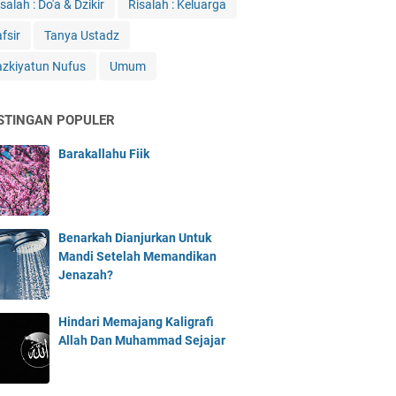
salah : Do'a & Dzikir
Risalah : Keluarga
fsir
Tanya Ustadz
azkiyatun Nufus
Umum
STINGAN POPULER
Barakallahu Fiik
Benarkah Dianjurkan Untuk
Mandi Setelah Memandikan
Jenazah?
Hindari Memajang Kaligrafi
Allah Dan Muhammad Sejajar