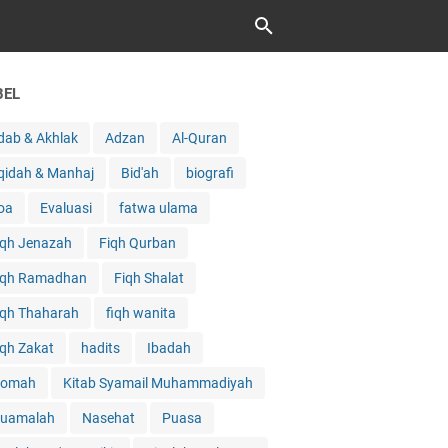
BEL
dab & Akhlak
Adzan
Al-Quran
qidah & Manhaj
Bid'ah
biografi
oa
Evaluasi
fatwa ulama
iqh Jenazah
Fiqh Qurban
iqh Ramadhan
Fiqh Shalat
iqh Thaharah
fiqh wanita
iqh Zakat
hadits
Ibadah
qomah
Kitab Syamail Muhammadiyah
uamalah
Nasehat
Puasa