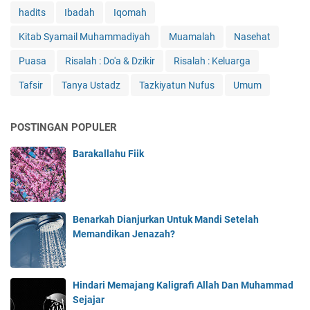
hadits
Ibadah
Iqomah
Kitab Syamail Muhammadiyah
Muamalah
Nasehat
Puasa
Risalah : Do'a & Dzikir
Risalah : Keluarga
Tafsir
Tanya Ustadz
Tazkiyatun Nufus
Umum
POSTINGAN POPULER
Barakallahu Fiik
Benarkah Dianjurkan Untuk Mandi Setelah
Memandikan Jenazah?
Hindari Memajang Kaligrafi Allah Dan Muhammad
Sejajar