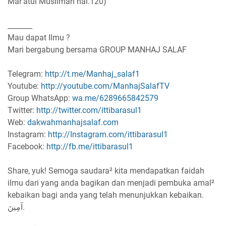
Mar'atul Muslimah hal.120)
_______
Mau dapat Ilmu ?
Mari bergabung bersama GROUP MANHAJ SALAF
Telegram:
http://t.me/Manhaj_salaf1
Youtube:
http://youtube.com/ManhajSalafTV
Group WhatsApp:
wa.me/6289665842579
Twitter:
http://twitter.com/ittibarasul1
Web:
dakwahmanhajsalaf.com
Instagram:
http://Instagram.com/ittibarasul1
Facebook:
http://fb.me/ittibarasul1
Share, yuk! Semoga saudara² kita mendapatkan faidah
ilmu dari yang anda bagikan dan menjadi pembuka amal²
kebaikan bagi anda yang telah menunjukkan kebaikan.
آمِينَ.