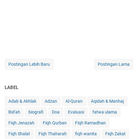
Postingan Lebih Baru
Postingan Lama
LABEL
Adab & Akhlak
Adzan
Al-Quran
Aqidah & Manhaj
Bid'ah
biografi
Doa
Evaluasi
fatwa ulama
Fiqh Jenazah
Fiqh Qurban
Fiqh Ramadhan
Fiqh Shalat
Fiqh Thaharah
fiqh wanita
Fiqh Zakat