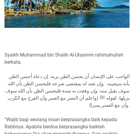
Syaikh Muhammad bin Shalih Al-Utsaimin rahimahullah
berkata,
‏الواجب على الإنسان أن يحسن الظن بربه، إن دعاه أحسن الظن
بأنه سيجيبه، وإن تعبد له بمقتضى شرعه فليحسن الظن بأن الله
سوف يقبل منه، وإن وقعت به شدة فليحسن الظن بأن الله سوف
يزيلها، لقوله ﷺ (واعلم أن النصر مع الصبر وأن الفرج مع الكرب
وأن مع العسر يسرا).
“Wajib bagi seorang insan berprasangka baik kepada
Rabbnya. Apabila berdoa berprasangka baiklah
bahwasanya Dia akan mengabulkannya. Dan apabila