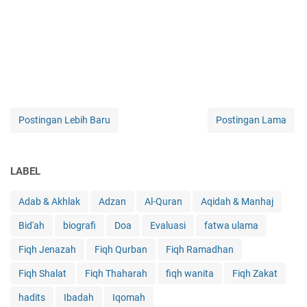
Postingan Lebih Baru
Postingan Lama
LABEL
Adab & Akhlak
Adzan
Al-Quran
Aqidah & Manhaj
Bid'ah
biografi
Doa
Evaluasi
fatwa ulama
Fiqh Jenazah
Fiqh Qurban
Fiqh Ramadhan
Fiqh Shalat
Fiqh Thaharah
fiqh wanita
Fiqh Zakat
hadits
Ibadah
Iqomah