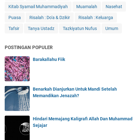
Kitab Syamail Muhammadiyah
Muamalah
Nasehat
Puasa
Risalah : Do'a & Dzikir
Risalah : Keluarga
Tafsir
Tanya Ustadz
Tazkiyatun Nufus
Umum
POSTINGAN POPULER
Barakallahu Fiik
Benarkah Dianjurkan Untuk Mandi Setelah
Memandikan Jenazah?
Hindari Memajang Kaligrafi Allah Dan Muhammad
Sejajar