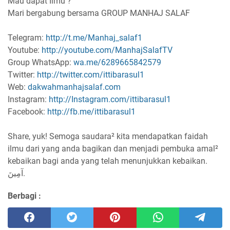
Mau dapat Ilmu ?
Mari bergabung bersama GROUP MANHAJ SALAF
Telegram:
http://t.me/Manhaj_salaf1
Youtube:
http://youtube.com/ManhajSalafTV
Group WhatsApp:
wa.me/6289665842579
Twitter:
http://twitter.com/ittibarasul1
Web:
dakwahmanhajsalaf.com
Instagram:
http://Instagram.com/ittibarasul1
Facebook:
http://fb.me/ittibarasul1
Share, yuk! Semoga saudara² kita mendapatkan faidah
ilmu dari yang anda bagikan dan menjadi pembuka amal²
kebaikan bagi anda yang telah menunjukkan kebaikan.
آمِينَ.
Berbagi :