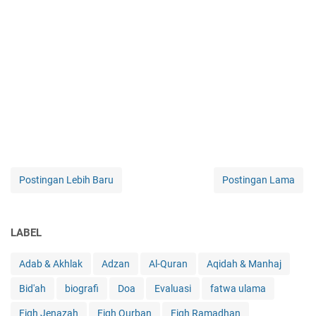
Postingan Lebih Baru
Postingan Lama
LABEL
Adab & Akhlak
Adzan
Al-Quran
Aqidah & Manhaj
Bid'ah
biografi
Doa
Evaluasi
fatwa ulama
Fiqh Jenazah
Fiqh Qurban
Fiqh Ramadhan