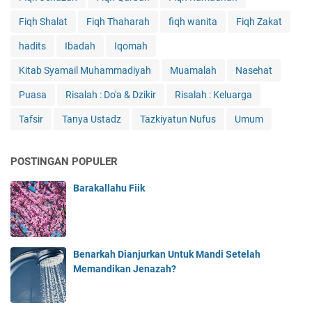
Fiqh Shalat
Fiqh Thaharah
fiqh wanita
Fiqh Zakat
hadits
Ibadah
Iqomah
Kitab Syamail Muhammadiyah
Muamalah
Nasehat
Puasa
Risalah : Do'a & Dzikir
Risalah : Keluarga
Tafsir
Tanya Ustadz
Tazkiyatun Nufus
Umum
POSTINGAN POPULER
Barakallahu Fiik
Benarkah Dianjurkan Untuk Mandi Setelah
Memandikan Jenazah?