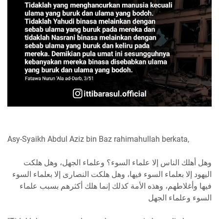
Asy-Syaikh Abdul Aziz bin Baz rahimahullah berkata,
وهل أهلك الناس إلا علماء السوء؟ وعلماء الجهل، وهل هلكت
اليهود إلا بعلماء السوء فيها، وهل هلكت النصارى إلا بعلماء السوء
فيها وأغلاطهم، وهذه الأمة كذلك إنما هلك أكثرهم بسبب علماء
السوء وعلماء الجهل