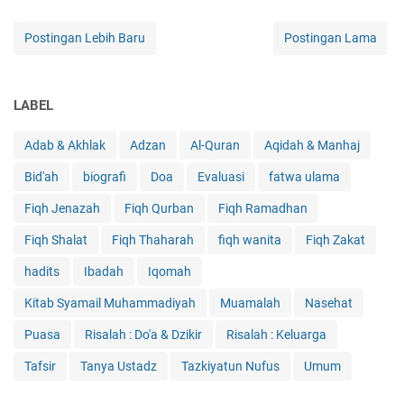
Postingan Lebih Baru
Postingan Lama
LABEL
Adab & Akhlak
Adzan
Al-Quran
Aqidah & Manhaj
Bid'ah
biografi
Doa
Evaluasi
fatwa ulama
Fiqh Jenazah
Fiqh Qurban
Fiqh Ramadhan
Fiqh Shalat
Fiqh Thaharah
fiqh wanita
Fiqh Zakat
hadits
Ibadah
Iqomah
Kitab Syamail Muhammadiyah
Muamalah
Nasehat
Puasa
Risalah : Do'a & Dzikir
Risalah : Keluarga
Tafsir
Tanya Ustadz
Tazkiyatun Nufus
Umum