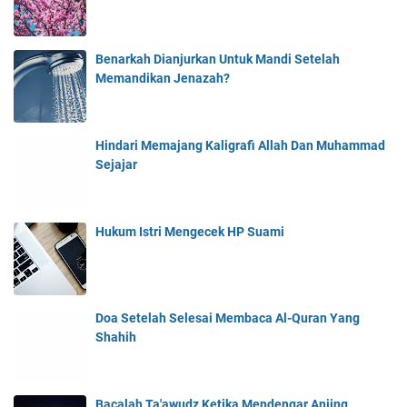
k
a
l
Benarkah Dianjurkan Untuk Mandi Setelah
l
Memandikan Jenazah?
a
h
u
F
Hindari Memajang Kaligrafi Allah Dan Muhammad
i
Sejajar
i
k
Hukum Istri Mengecek HP Suami
Doa Setelah Selesai Membaca Al-Quran Yang
Shahih
Bacalah Ta'awudz Ketika Mendengar Anjing