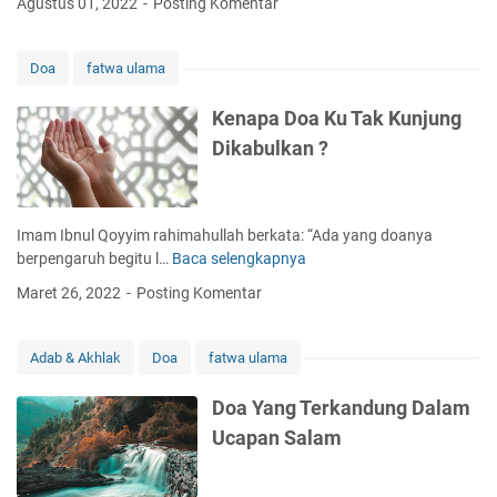
Agustus 01, 2022
Posting Komentar
i
k
s
u
i
m
Doa
fatwa ulama
m
M
u
e
Kenapa Doa Ku Tak Kunjung
S
n
Dikabulkan ?
a
d
a
o
t
a
B
k
Imam Ibnul Qoyyim rahimahullah berkata: “Ada yang doanya
e
a
berpengaruh begitu l…
Baca selengkapnya
K
r
n
e
d
Maret 26, 2022
Posting Komentar
P
n
o
a
a
a
n
p
Adab & Akhlak
Doa
fatwa ulama
j
a
a
D
Doa Yang Terkandung Dalam
n
o
Ucapan Salam
g
a
U
K
m
u