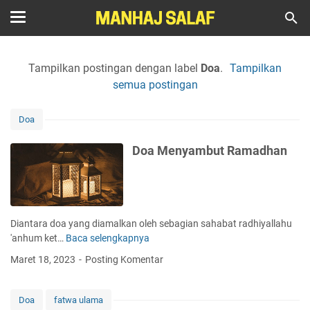
Tampilkan postingan dengan label
Doa
.
Tampilkan
semua postingan
Doa
Doa Menyambut Ramadhan
Diantara doa yang diamalkan oleh sebagian sahabat radhiyallahu
'anhum ket…
Baca selengkapnya
D
o
Maret 18, 2023
Posting Komentar
a
M
e
Doa
fatwa ulama