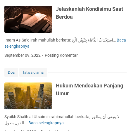
n
y
Jelaskanlah Kondisimu Saat
a
Berdoa
m
b
u
t
Imam As-Sa’di rahimahullah berkata: استِحْبَابُ الدُّعَاءِ بِتَبْيِيْنِ الْحَ…
Baca
J
R
selengkapnya
e
a
l
September 09, 2022
Posting Komentar
m
a
a
s
d
k
Doa
fatwa ulama
h
a
a
n
Hukum Mendoakan Panjang
n
l
Umur
a
h
K
o
Syaikh Shalih al-Utsaimin rahimahullah berkata, لا ينبغي أن يطلق
n
القول بطول …
Baca selengkapnya
H
d
u