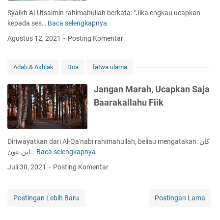
u
T
Syaikh Al-Utsaimin rahimahullah berkata: "Jika engkau ucapkan
r
a
kepada ses…
Baca selengkapnya
D
k
o
Agustus 12, 2021
Posting Komentar
K
a
u
Y
n
a
Adab & Akhlak
Doa
fatwa ulama
j
n
u
g
Jangan Marah, Ucapkan Saja
n
T
Baarakallahu Fiik
g
e
D
r
i
k
k
a
Diriwayatkan dari Al-Qa'nabi rahimahullah, beliau mengatakan: كان
a
n
ابن عون…
Baca selengkapnya
J
b
d
a
u
Juli 30, 2021
Posting Komentar
u
n
l
n
g
k
g
a
a
Postingan Lebih Baru
Postingan Lama
D
n
n
a
M
?