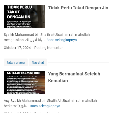
Y
a
Tidak Perlu Takut Dengan Jin
n
g
B
e
n
Syaikh Muhammad bin Shalih al-Utsaimin rahimahullah
a
mengatakan, وأنا أقول لك …
Baca selengkapnya
T
r
i
Oktober 17, 2024
Posting Komentar
K
d
e
a
t
k
fatwa ulama
Nasehat
i
P
k
e
Yang Bermanfaat Setelah
a
r
Kematian
D
l
i
u
n
T
a
a
Asy-Syaikh Muhammad bin Shalih Al-Utsaimin rahimahullah
s
k
berkata: "فأيّ ع…
Baca selengkapnya
Y
i
u
a
h