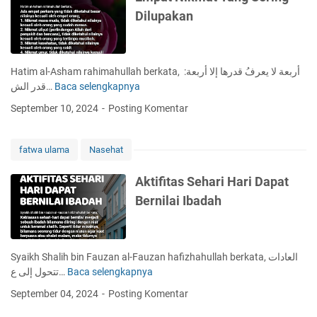
a
l
a
Dilupakan
n
l
i
B
a
k
e
h
n
r
B
y
Hatim al-Asham rahimahullah berkata, أربعة لا يعرفُ قدرها إلا أربعة:
i
e
a
قدر الش…
Baca selengkapnya
E
s
r
m
t
September 10, 2024
Posting Komentar
i
p
i
k
a
g
a
t
h
fatwa ulama
Nasehat
n
N
f
M
i
a
Aktifitas Sehari Hari Dapat
u
k
r
Bernilai Ibadah
s
m
i
a
b
t
a
Y
Syaikh Shalih bin Fauzan al-Fauzan hafizhahullah berkata, العادات
h
a
تتحول إلى ع…
Baca selengkapnya
A
K
n
k
e
September 04, 2024
Posting Komentar
g
t
p
S