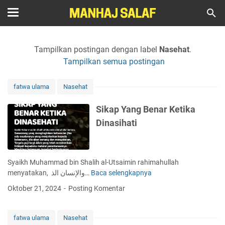
Tampilkan postingan dengan label
Nasehat
.
Tampilkan semua postingan
fatwa ulama
Nasehat
Sikap Yang Benar Ketika
Dinasihati
Syaikh Muhammad bin Shalih al-Utsaimin rahimahullah
menyatakan, والإنسان الذ…
Baca selengkapnya
S
i
Oktober 21, 2024
Posting Komentar
k
a
p
fatwa ulama
Nasehat