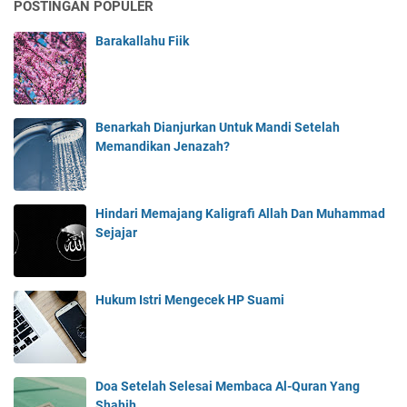
POSTINGAN POPULER
e
r
Barakallahu Fiik
n
i
l
a
Benarkah Dianjurkan Untuk Mandi Setelah
i
Memandikan Jenazah?
I
b
a
d
Hindari Memajang Kaligrafi Allah Dan Muhammad
a
Sejajar
h
Hukum Istri Mengecek HP Suami
Doa Setelah Selesai Membaca Al-Quran Yang
Shahih