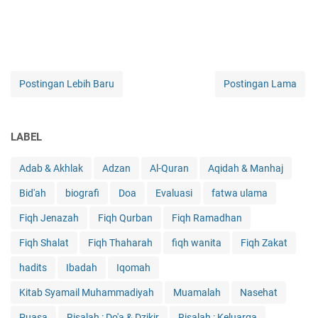
Postingan Lebih Baru
Postingan Lama
LABEL
Adab & Akhlak
Adzan
Al-Quran
Aqidah & Manhaj
Bid'ah
biografi
Doa
Evaluasi
fatwa ulama
Fiqh Jenazah
Fiqh Qurban
Fiqh Ramadhan
Fiqh Shalat
Fiqh Thaharah
fiqh wanita
Fiqh Zakat
hadits
Ibadah
Iqomah
Kitab Syamail Muhammadiyah
Muamalah
Nasehat
Puasa
Risalah : Do'a & Dzikir
Risalah : Keluarga