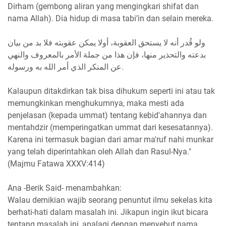
Dirham (gembong aliran yang mengingkari shifat dan
nama Allah). Dia hidup di masa tabi’in dan selain mereka.
ولو قُدر أنه لا يستحق العقوبة، أولا يمكن عقوبته فلا بد من بيان
بدعته والتحذير منها، فإن هذا من جملة الأمر بالمعروف والنهي
عن المنكر الذي أمر الله به ورسوله.
Kalaupun ditakdirkan tak bisa dihukum seperti ini atau tak
memungkinkan menghukumnya, maka mesti ada
penjelasan (kepada ummat) tentang kebid'ahannya dan
mentahdzir (memperingatkan ummat dari kesesatannya).
Karena ini termasuk bagian dari amar ma'ruf nahi munkar
yang telah diperintahkan oleh Allah dan Rasul-Nya."
(Majmu Fatawa XXXV:414)
Ana -Berik Said- menambahkan:
Walau demikian wajib seorang penuntut ilmu sekelas kita
berhati-hati dalam masalah ini. Jikapun ingin ikut bicara
tentang masalah ini, apalagi dengan menyebut nama