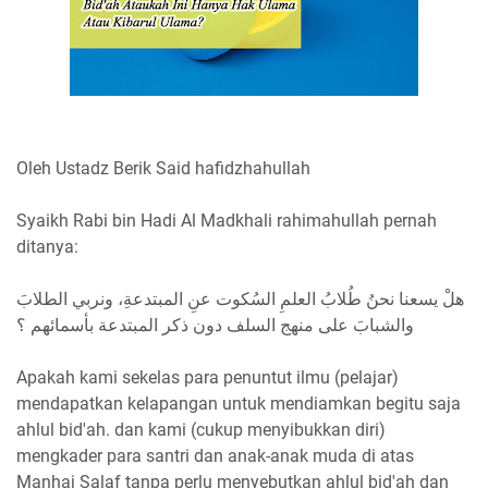
Oleh Ustadz Berik Said hafidzhahullah
Syaikh Rabi bin Hadi Al Madkhali rahimahullah pernah
ditanya:
ﻫﻞْ ﻳﺴﻌﻨﺎ ﻧﺤﻦُ ﻃُﻼﺏُ ﺍﻟﻌﻠﻢِ ﺍﻟﺴُﻜﻮﺕ ﻋﻦِ ﺍﻟﻤﺒﺘﺪﻋﺔِ، ﻭﻧﺮﺑﻲ ﺍﻟﻄﻼﺏَ
ﻭﺍﻟﺸﺒﺎﺏَ ﻋﻠﻰ ﻣﻨﻬﺞ ﺍﻟﺴﻠﻒ ﺩﻭﻥ ﺫﻛﺮ ﺍﻟﻤﺒﺘﺪﻋﺔ ﺑﺄﺳﻤﺎﺋﻬﻢ ؟
Apakah kami sekelas para penuntut ilmu (pelajar)
mendapatkan kelapangan untuk mendiamkan begitu saja
ahlul bid'ah. dan kami (cukup menyibukkan diri)
mengkader para santri dan anak-anak muda di atas
Manhaj Salaf tanpa perlu menyebutkan ahlul bid'ah dan