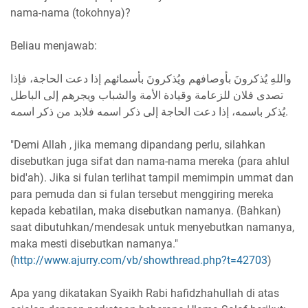
nama-nama (tokohnya)?
Beliau menjawab:
ﻭﺍﻟﻠﻪِ ﻳُﺬﻛﺮﻭﻥَ ﺑﺄﻭﺻﺎﻓﻬﻢ ﻭﻳُﺬﻛﺮﻭﻥَ ﺑﺄﺳﻤﺎﺋﻬﻢ ﺇﺫﺍ ﺩﻋﺖ ﺍﻟﺤﺎﺟﺔ، ﻓﺈﺫﺍ
ﺗﺼﺪﻯ ﻓﻼﻥ ﻟﻠﺰﻋﺎﻣﺔ ﻭﻗﻴﺎﺩﺓ ﺍﻷﻣﺔ ﻭﺍﻟﺸﺒﺎﺏ ﻭﻳﺠﺮﻫﻢ ﺇﻟﻰ ﺍﻟﺒﺎﻃﻞ
ﻳُﺬﻛﺮ ﺑﺎﺳﻤﻪ، ﺇﺫﺍ ﺩﻋﺖ ﺍﻟﺤﺎﺟﺔ ﺇﻟﻰ ﺫﻛﺮ ﺍﺳﻤﻪ ﻓﻼﺑﺪ ﻣﻦ ﺫﻛﺮ ﺍﺳﻤﻪ.
"Demi Allah , jika memang dipandang perlu, silahkan
disebutkan juga sifat dan nama-nama mereka (para ahlul
bid'ah). Jika si fulan terlihat tampil memimpin ummat dan
para pemuda dan si fulan tersebut menggiring mereka
kepada kebatilan, maka disebutkan namanya. (Bahkan)
saat dibutuhkan/mendesak untuk menyebutkan namanya,
maka mesti disebutkan namanya."
(
http://www.ajurry.com/vb/showthread.php?t=42703
)
Apa yang dikatakan Syaikh Rabi hafidzhahullah di atas