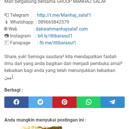
Mari bergabung bersama GROUP MANHAJ SALAF
📮 Telegram :
http://t.me/Manhaj_salaf1
📱 Whatshapp : 089665842579
🌐 Web :
dakwahmanhajsalaf.com
📷 Instagram :
bit.ly/ittibarasul1
🇫 Fanspage :
fb.me/ittibarasul1
Share, yuk! Semoga saudara² kita mendapatkan faidah
ilmu dari yang anda bagikan dan menjadi pembuka amal²
kebaikan bagi anda yang telah menunjukkan kebaikan.
آمِينَ.
Berbagi :
Anda mungkin menyukai postingan ini :