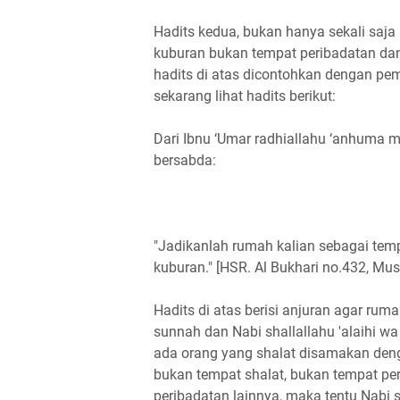
Hadits kedua, bukan hanya sekali sa
kuburan bukan tempat peribadatan dan 
hadits di atas dicontohkan dengan pe
sekarang lihat hadits berikut:
Dari Ibnu ‘Umar radhiallahu ‘anhuma m
bersabda:
"Jadikanlah rumah kalian sebagai temp
kuburan." [HSR. Al Bukhari no.432, Mu
Hadits di atas berisi anjuran agar ruma
sunnah dan Nabi shallallahu 'alaihi 
ada orang yang shalat disamakan deng
bukan tempat shalat, bukan tempat per
peribadatan lainnya, maka tentu Nabi s