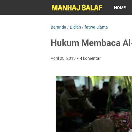
HOME
Beranda
/
Bid'ah
/
fatwa ulama
Hukum Membaca Al-
April 28, 2019
4 komentar