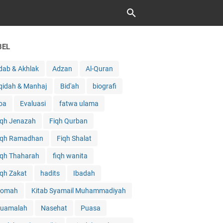
BEL
dab & Akhlak
Adzan
Al-Quran
qidah & Manhaj
Bid'ah
biografi
oa
Evaluasi
fatwa ulama
iqh Jenazah
Fiqh Qurban
iqh Ramadhan
Fiqh Shalat
iqh Thaharah
fiqh wanita
iqh Zakat
hadits
Ibadah
qomah
Kitab Syamail Muhammadiyah
uamalah
Nasehat
Puasa