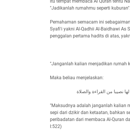
itu tempat membaca Al Quran tentu Nabi
"Jadikanlah rumahmu seperti kuburan"
Pemahaman semacam ini sebagaimana 
Syafi'i yakni Al-Qadhii Al-Baidhawi As
penggalan pertama hadits di atas, yakn
"Janganlah kalian menjadikan rumah ka
Maka beliau menjelaskan:
لها نصيبا من القراءة والصلاة
"Maksudnya adalah janganlah kalian m
sepi dari dzikir dan ketaatan, bahkan 
peribadatan dari membaca Al-Quran da
I:522)