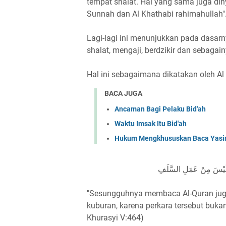
tempat shalat. Hal yang sama juga di
Sunnah dan Al Khathabi rahimahullah". 
Lagi-lagi ini menunjukkan pada dasa
shalat, mengaji, berdzikir dan sebagain
Hal ini sebagaimana dikatakan oleh Al
BACA JUGA
Ancaman Bagi Pelaku Bid'ah
Waktu Imsak Itu Bid'ah
Hukum Mengkhususkan Baca Yasin 
َهُ لَيْسَ مِنْ عَمَلِ السَّلَفِ
"Sesungguhnya membaca Al-Quran juga 
kuburan, karena perkara tersebut bukan
Khurasyi V:464)