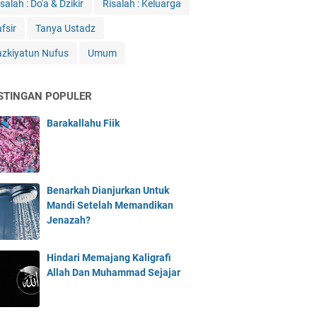
salah : Do'a & Dzikir
Risalah : Keluarga
fsir
Tanya Ustadz
azkiyatun Nufus
Umum
STINGAN POPULER
Barakallahu Fiik
Benarkah Dianjurkan Untuk
Mandi Setelah Memandikan
Jenazah?
Hindari Memajang Kaligrafi
Allah Dan Muhammad Sejajar