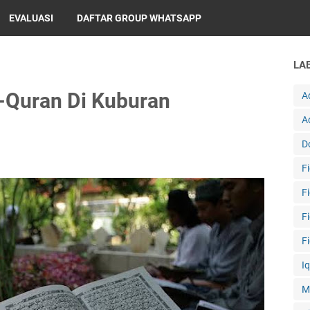
EVALUASI
DAFTAR GROUP WHATSAPP
LA
Quran Di Kuburan
A
A
D
F
F
F
F
I
M