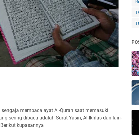
Ri
Ta
T
PO
ng sengaja membaca ayat Al-Quran saat memasuki
g sering dibaca adalah Surat Yasin, Al-Ikhlas dan lain-
 ? Berikut kupasannya