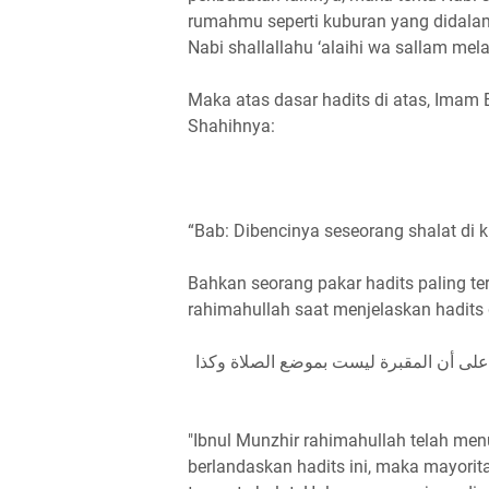
rumahmu seperti kuburan yang didalam
Nabi shallallahu ‘alaihi wa sallam mela
Maka atas dasar hadits di atas, Imam
Shahihnya:
“Bab: Dibencinya seseorang shalat di k
Bahkan seorang pakar hadits paling ter
rahimahullah saat menjelaskan hadits d
ث على أن المقبرة ليست بموضع الصلاة وكذا
"Ibnul Munzhir rahimahullah telah me
berlandaskan hadits ini, maka mayori