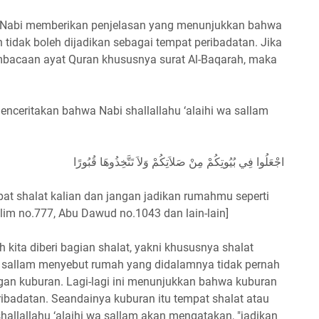
ja Nabi memberikan penjelasan yang menunjukkan bahwa
tidak boleh dijadikan sebagai tempat peribadatan. Jika
mbacaan ayat Quran khususnya surat Al-Baqarah, maka
enceritakan bahwa Nabi shallallahu ‘alaihi wa sallam
اجْعَلُوا فِي بُيُوتِكُمْ مِنْ صَلاَتِكُمْ وَلاَ تَتَّخِذُوهَا قُبُورًا
at shalat kalian dan jangan jadikan rumahmu seperti
slim no.777, Abu Dawud no.1043 dan lain-lain]
h kita diberi bagian shalat, yakni khususnya shalat
wa sallam menyebut rumah yang didalamnya tidak pernah
an kuburan. Lagi-lagi ini menunjukkan bahwa kuburan
ibadatan. Seandainya kuburan itu tempat shalat atau
hallallahu ‘alaihi wa sallam akan mengatakan, "jadikan