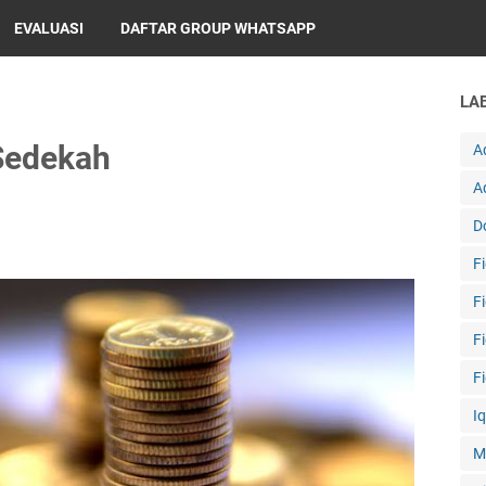
EVALUASI
DAFTAR GROUP WHATSAPP
LA
Sedekah
A
A
D
F
F
F
F
I
M