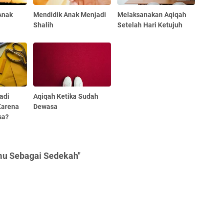
Anak
Mendidik Anak Menjadi
Melaksanakan Aqiqah
Shalih
Setelah Hari Ketujuh
adi
Aqiqah Ketika Sudah
Karena
Dewasa
sa?
mu Sebagai Sedekah"