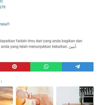
l1
579
rasul1
dapatkan faidah ilmu dari yang anda bagikan dan
menjadi pembuka amal² kebaikan bagi anda yang telah menunjukkan kebaikan. آمِينَ.
 :