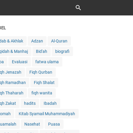
BEL
dab & Akhlak
Adzan
Al-Quran
qidah & Manhaj
Bid'ah
biografi
oa
Evaluasi
fatwa ulama
iqh Jenazah
Fiqh Qurban
iqh Ramadhan
Fiqh Shalat
iqh Thaharah
fiqh wanita
iqh Zakat
hadits
Ibadah
qomah
Kitab Syamail Muhammadiyah
uamalah
Nasehat
Puasa