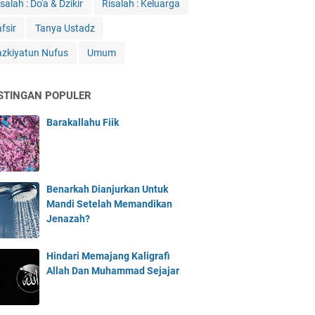
salah : Do'a & Dzikir
Risalah : Keluarga
fsir
Tanya Ustadz
azkiyatun Nufus
Umum
STINGAN POPULER
Barakallahu Fiik
Benarkah Dianjurkan Untuk
Mandi Setelah Memandikan
Jenazah?
Hindari Memajang Kaligrafi
Allah Dan Muhammad Sejajar