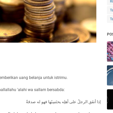
Ri
Ta
T
PO
mberikan uang belanja untuk istrimu.
hallallahu 'alahi wa sallam bersabda:
إذا أنفَق الرجلُ على أهلِه يحتَسِبُها فهو له صدقةٌ