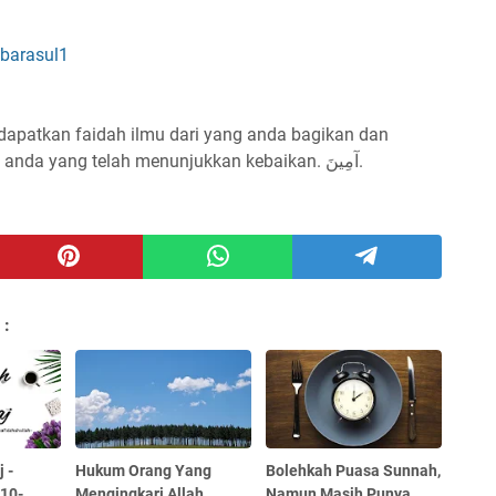
ibarasul1
dapatkan faidah ilmu dari yang anda bagikan dan
menjadi pembuka amal² kebaikan bagi anda yang telah menunjukkan kebaikan. آمِينَ.
 :
 -
Hukum Orang Yang
Bolehkah Puasa Sunnah,
 10-
Mengingkari Allah
Namun Masih Punya