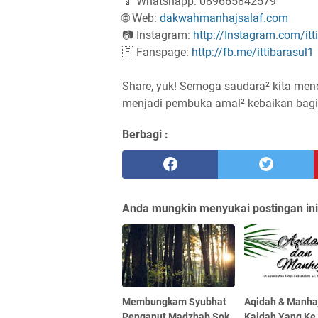
📱 Whatshapp: 089665842579
🌐 Web:
dakwahmanhajsalaf.com
📷 Instagram:
http://Instagram.com/itt
🇫 Fanspage:
http://fb.me/ittibarasul1
Share, yuk! Semoga saudara² kita men
Berbagi :
Anda mungkin menyukai postingan ini
Membungkam Syubhat
Aqidah & Manhaj
Penganut Madzhab Sok
Kaidah Yang Ke