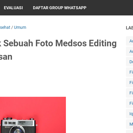
EVALUASI
DAFTAR GROUP WHATSAPP
sehat
/
Umum
LA
ik Sebuah Foto Medsos Editing
A
A
san
D
F
F
F
F
I
M