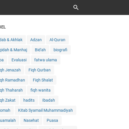
BEL
dab & Akhlak
Adzan
Al-Quran
qidah & Manhaj
Bid'ah
biografi
oa
Evaluasi
fatwa ulama
iqh Jenazah
Fiqh Qurban
iqh Ramadhan
Fiqh Shalat
iqh Thaharah
fiqh wanita
iqh Zakat
hadits
Ibadah
qomah
Kitab Syamail Muhammadiyah
uamalah
Nasehat
Puasa