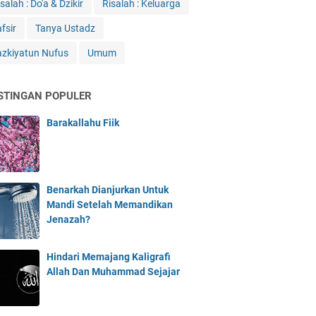
salah : Do'a & Dzikir
Risalah : Keluarga
fsir
Tanya Ustadz
azkiyatun Nufus
Umum
STINGAN POPULER
Barakallahu Fiik
Benarkah Dianjurkan Untuk
Mandi Setelah Memandikan
Jenazah?
Hindari Memajang Kaligrafi
Allah Dan Muhammad Sejajar