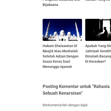
Bijaksana
Hukum Shalawatan Di
Apakah Yang Sh
Masjid Atau Mushalah
Jahriyah Sendir
Setelah Adzan Dengan
Dirumah Bacany
Suara Keras Saat
Di Keraskan?
Menunggu Iqamah
Posting Komentar untuk "Rahasia 
Sebuah Kenarsisan"
Berkomentarlah dengan bijak