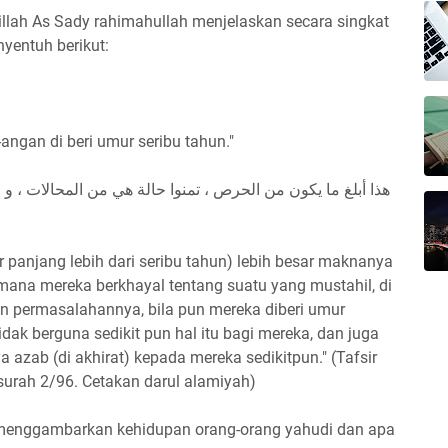
illah As Sady rahimahullah menjelaskan secara singkat
nyentuh berikut:
ngan di beri umur seribu tahun."
هذا أبلغ ما يكون من الحرص ، تمنوا حالة هي من المحالات ، و ا
r panjang lebih dari seribu tahun) lebih besar maknanya
mana mereka berkhayal tentang suatu yang mustahil, di
dan permasalahannya, bila pun mereka diberi umur
idak berguna sedikit pun hal itu bagi mereka, dan juga
 azab (di akhirat) kepada mereka sedikitpun." (Tafsir
 surah 2/96. Cetakan darul alamiyah)
 menggambarkan kehidupan orang-orang yahudi dan apa