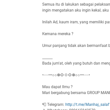
Semua itu di lakukan sebagai pelaksan
ingin mengatakan aku ingin kekal, aku i
Inilah Ad, kaum iram, yang memiliki 
Kemana mereka ?
Umur panjang tidak akan bermanfaat bil
______
Bada jum'at, oleh yang butuh dan me
•┈┈•••○○❁🌻💠🌻❁○○•••┈┈•
Mau dapat Ilmu ?
Mari bergabung bersama GROUP MA
📮 Telegram:
http://t.me/Manhaj_salaf