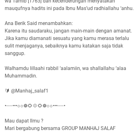
wa Tarhib [1763] dan kecenderungan menyatakan
mauqufnya hadits ini pada Ibnu Mas’ud radhiallahu ‘anhu.
Ana Berik Said menambahkan:
Karena itu saudaraku, jangan main-main dengan amanat.
Jika kamu diamanati sesuatu yang kamu merasa terlalu
sulit menjaganya, sebaiknya kamu katakan saja tidak
sanggup.
Walhamdu lillaahi rabbil ‘aalamiin, wa shallallahu ‘alaa
Muhammadin.
🔰 @Manhaj_salaf1
•┈┈•••○○❁🌻💠🌻❁○○•••┈┈•
Mau dapat Ilmu ?
Mari bergabung bersama GROUP MANHAJ SALAF