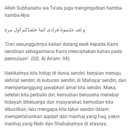
Allah Subhanahu wa Ta'ala juga mengingatkan hamba-
hamba-Nya:
و لقد جئتمونا فرادى كما خلقناكم أول مرة
"Dan sesungguhnya kalian datang esok kepada Kami
sendirian sebagaimana Kami menciptakan kalian pada
permulaan". (QS. Al An'am: 94).
Hakikatnya kita hidup di dunia sendiri, berjalan menuju
akhirat sendiri, di kuburan sendiri, di Mahsyar sendiri, dan
mempertanggung jawabkan amal kita sendiri. Maka,
setelah kita perbaiki diri, kemudian berusaha menebar
hidayah dikeluarga dan masyarakat, kemudian kita
dikucilkan, lalu mengapa kita takut sendiri dalam
mempertahankan aqidah dan manhaj yang haq, yakni
manhaj yang Nabi dan Shahabatnya di atasnya.