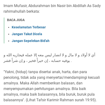
Imam Mufasir, Abdurahman bin Nasir bin Abdillah As Sady
rahimahullah berkata:
BACA JUGA
Keselamatan Terbesar
Jangan Takut Dicela
Jangan Sepelekan Bid'ah
أي لا أولاد و لا مال و لا انصار ليس معه إلا عمله فيجازيه الله و
يوفيه حسابه ، إن خيراً فخير ، و إن شراً فشر .
"Yakni, (hidup) tanpa disertai anak, harta, dan para
penolong, tidak ada yang menyertai/mendampingi kecuali
amalnya. Maka Allah memberikan balasan, dan
menyempurnakan perhitungan amalnya. Bila baik
amalnya, maka baik balasannya, bila buruk, buruk pula
balasannya". (Lihat Tafsir Karimir Rahman surah 19:95).