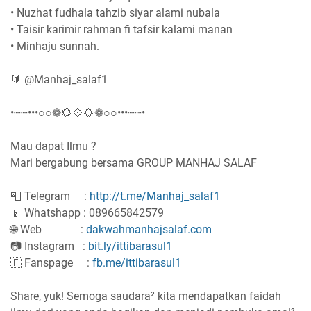
• Nuzhat fudhala tahzib siyar alami nubala
• Taisir karimir rahman fi tafsir kalami manan
• Minhaju sunnah.
🔰 @Manhaj_salaf1
•┈┈•••○○❁🌻💠🌻❁○○•••┈┈•
Mau dapat Ilmu ?
Mari bergabung bersama GROUP MANHAJ SALAF
📮 Telegram :
http://t.me/Manhaj_salaf1
📱 Whatshapp : 089665842579
🌐 Web :
dakwahmanhajsalaf.com
📷 Instagram :
bit.ly/ittibarasul1
🇫 Fanspage :
fb.me/ittibarasul1
Share, yuk! Semoga saudara² kita mendapatkan faidah