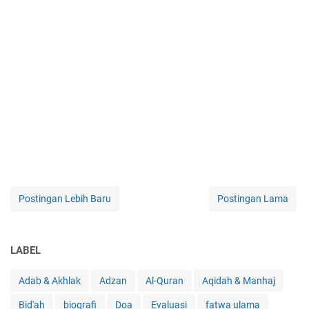
Postingan Lebih Baru
Postingan Lama
LABEL
Adab & Akhlak
Adzan
Al-Quran
Aqidah & Manhaj
Bid'ah
biografi
Doa
Evaluasi
fatwa ulama