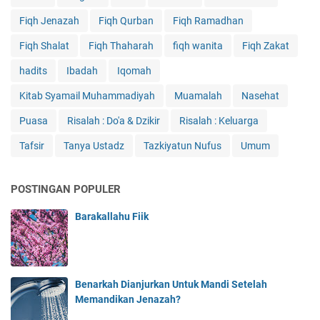
Fiqh Jenazah
Fiqh Qurban
Fiqh Ramadhan
Fiqh Shalat
Fiqh Thaharah
fiqh wanita
Fiqh Zakat
hadits
Ibadah
Iqomah
Kitab Syamail Muhammadiyah
Muamalah
Nasehat
Puasa
Risalah : Do'a & Dzikir
Risalah : Keluarga
Tafsir
Tanya Ustadz
Tazkiyatun Nufus
Umum
POSTINGAN POPULER
Barakallahu Fiik
Benarkah Dianjurkan Untuk Mandi Setelah
Memandikan Jenazah?