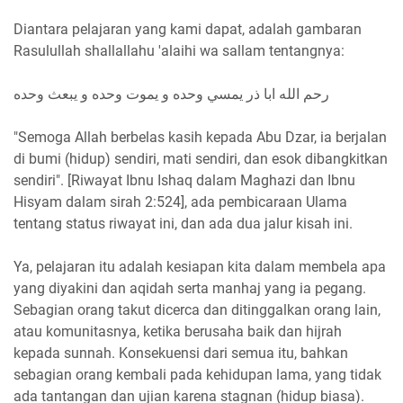
Diantara pelajaran yang kami dapat, adalah gambaran
Rasulullah shallallahu 'alaihi wa sallam tentangnya:
رحم الله ابا ذر يمسي وحده و يموت وحده و يبعث وحده
"Semoga Allah berbelas kasih kepada Abu Dzar, ia berjalan
di bumi (hidup) sendiri, mati sendiri, dan esok dibangkitkan
sendiri". [Riwayat Ibnu Ishaq dalam Maghazi dan Ibnu
Hisyam dalam sirah 2:524], ada pembicaraan Ulama
tentang status riwayat ini, dan ada dua jalur kisah ini.
Ya, pelajaran itu adalah kesiapan kita dalam membela apa
yang diyakini dan aqidah serta manhaj yang ia pegang.
Sebagian orang takut dicerca dan ditinggalkan orang lain,
atau komunitasnya, ketika berusaha baik dan hijrah
kepada sunnah. Konsekuensi dari semua itu, bahkan
sebagian orang kembali pada kehidupan lama, yang tidak
ada tantangan dan ujian karena stagnan (hidup biasa).