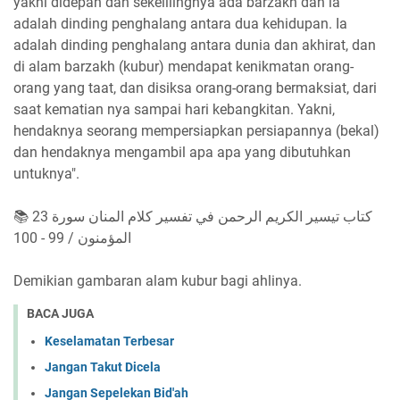
yakni didepan dan sekelilingnya ada barzakh dan ia
adalah dinding penghalang antara dua kehidupan. Ia
adalah dinding penghalang antara dunia dan akhirat, dan
di alam barzakh (kubur) mendapat kenikmatan orang-
orang yang taat, dan disiksa orang-orang bermaksiat, dari
saat kematian nya sampai hari kebangkitan. Yakni,
hendaknya seorang mempersiapkan persiapannya (bekal)
dan hendaknya mengambil apa apa yang dibutuhkan
untuknya".
📚 كتاب تيسير الكريم الرحمن في تفسير كلام المنان سورة 23
المؤمنون / 99 - 100
Demikian gambaran alam kubur bagi ahlinya.
BACA JUGA
Keselamatan Terbesar
Jangan Takut Dicela
Jangan Sepelekan Bid'ah