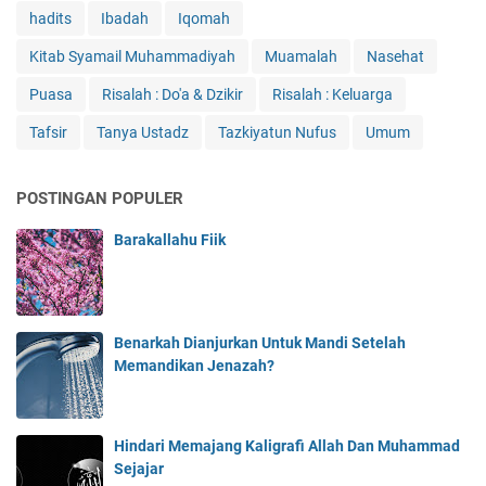
hadits
Ibadah
Iqomah
Kitab Syamail Muhammadiyah
Muamalah
Nasehat
Puasa
Risalah : Do'a & Dzikir
Risalah : Keluarga
Tafsir
Tanya Ustadz
Tazkiyatun Nufus
Umum
POSTINGAN POPULER
Barakallahu Fiik
Benarkah Dianjurkan Untuk Mandi Setelah
Memandikan Jenazah?
Hindari Memajang Kaligrafi Allah Dan Muhammad
Sejajar