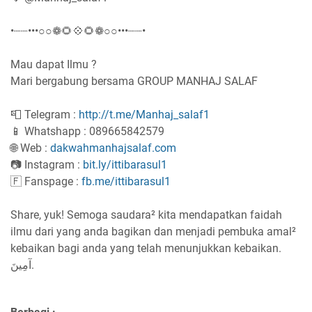
•┈┈•••○○❁🌻💠🌻❁○○•••┈┈•
Mau dapat Ilmu ?
Mari bergabung bersama GROUP MANHAJ SALAF
📮 Telegram :
http://t.me/Manhaj_salaf1
📱 Whatshapp : 089665842579
🌐 Web :
dakwahmanhajsalaf.com
📷 Instagram :
bit.ly/ittibarasul1
🇫 Fanspage :
fb.me/ittibarasul1
Share, yuk! Semoga saudara² kita mendapatkan faidah
ilmu dari yang anda bagikan dan menjadi pembuka amal²
kebaikan bagi anda yang telah menunjukkan kebaikan.
آمِينَ.