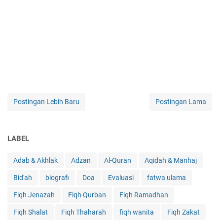
Postingan Lebih Baru
Postingan Lama
LABEL
Adab & Akhlak
Adzan
Al-Quran
Aqidah & Manhaj
Bid'ah
biografi
Doa
Evaluasi
fatwa ulama
Fiqh Jenazah
Fiqh Qurban
Fiqh Ramadhan
Fiqh Shalat
Fiqh Thaharah
fiqh wanita
Fiqh Zakat