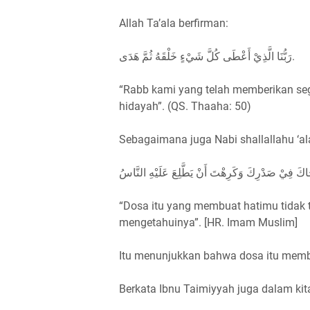
Allah Ta’ala berfirman:
رَبُّنَا الَّذِيْ أَعْطَى كُلَّ شَيْءٍ خَلْقَهُ ثُمَّ هَدَى.
“Rabb kami yang telah memberikan se
hidayah”. (QS. Thaaha: 50)
Sebagaimana juga Nabi shallallahu ‘al
“Dosa itu yang membuat hatimu tidak 
mengetahuinya”. [HR. Imam Muslim]
Itu menunjukkan bahwa dosa itu membu
Berkata Ibnu Taimiyyah juga dalam kita