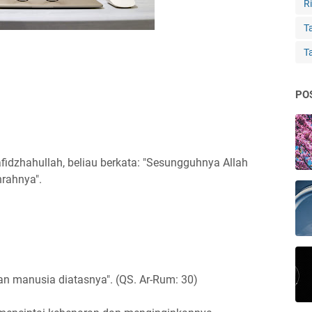
Ri
Ta
T
PO
idzhahullah, beliau berkata: "Sesungguhnya Allah
hrahnya".
hkan manusia diatasnya". (QS. Ar-Rum: 30)