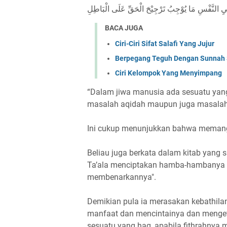
ِ النَّفْسِ مَا يُوْجِبُ تَرْجِيْحَ الْحَقِّ عَلَى الْبَاطِلِ
BACA JUGA
Ciri-Ciri Sifat Salafi Yang Jujur
Berpegang Teguh Dengan Sunnah 
Ciri Kelompok Yang Menyimpang
“Dalam jiwa manusia ada sesuatu yang
masalah aqidah maupun juga masalah 
Ini cukup menunjukkan bahwa memang m
Beliau juga berkata dalam kitab yang 
Ta’ala menciptakan hamba-hambanya d
membenarkannya".
Demikian pula ia merasakan kebathi
manfaat dan mencintainya dan meng
sesuatu yang haq, apabila fithrahnya