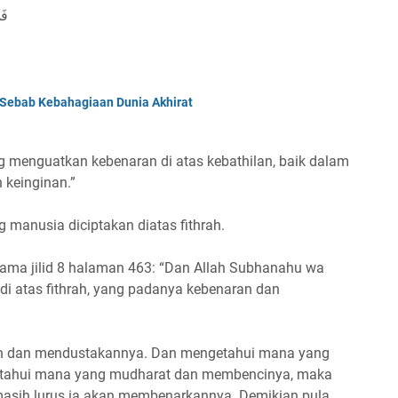
فَي
Sebab Kebahagiaan Dunia Akhirat
 menguatkan kebenaran di atas kebathilan, baik dalam
keinginan.”
anusia diciptakan diatas fithrah.
sama jilid 8 halaman 463: “Dan Allah Subhanahu wa
i atas fithrah, yang padanya kebenaran dan
lan dan mendustakannya. Dan mengetahui mana yang
etahui mana yang mudharat dan membencinya, maka
 masih lurus ia akan membenarkannya. Demikian pula