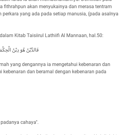
ka fithrahpun akan menyukainya dan merasa tentram
 perkara yang ada pada setiap manusia, (pada asalnya
lam Kitab Taisiirul Lathiifi Al Mannaan, hal.50:
فَالدِّيْنُ هُوَ دِيْنُ الْحِكْ
kmah yang dengannya ia mengetahui kebenaran dan
i kebenaran dan beramal dengan kebenaran pada
 padanya cahaya".