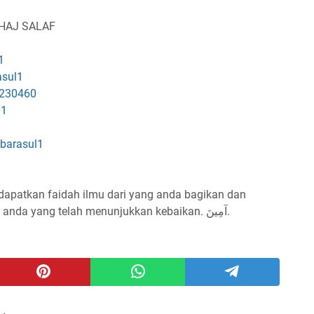
NHAJ SALAF
1
asul1
230460
l1
ibarasul1
dapatkan faidah ilmu dari yang anda bagikan dan
menjadi pembuka amal² kebaikan bagi anda yang telah menunjukkan kebaikan. آمِينَ.