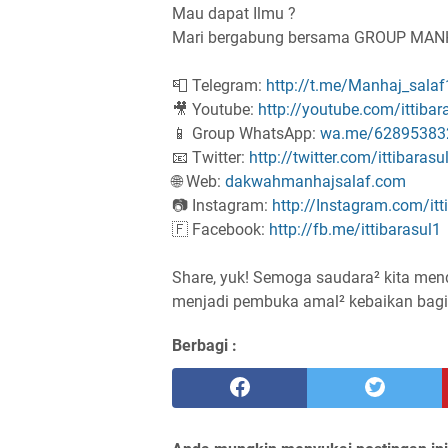
Mau dapat Ilmu ?
Mari bergabung bersama GROUP MA
📮 Telegram:
http://t.me/Manhaj_salaf
🎥 Youtube:
http://youtube.com/ittibar
📱 Group WhatsApp:
wa.me/62895383
📧 Twitter:
http://twitter.com/ittibarasu
🌐 Web:
dakwahmanhajsalaf.com
📷 Instagram:
http://Instagram.com/itt
🇫 Facebook:
http://fb.me/ittibarasul1
Share, yuk! Semoga saudara² kita men
Berbagi :