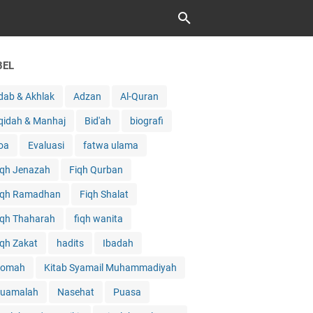
BEL
dab & Akhlak
Adzan
Al-Quran
qidah & Manhaj
Bid'ah
biografi
oa
Evaluasi
fatwa ulama
iqh Jenazah
Fiqh Qurban
iqh Ramadhan
Fiqh Shalat
iqh Thaharah
fiqh wanita
iqh Zakat
hadits
Ibadah
qomah
Kitab Syamail Muhammadiyah
uamalah
Nasehat
Puasa