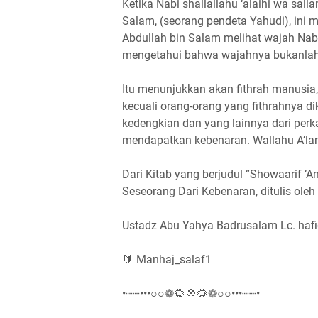
Ketika Nabi shallallahu ‘alaihi wa sa
Salam, (seorang pendeta Yahudi), ini m
Abdullah bin Salam melihat wajah Nabi 
mengetahui bahwa wajahnya bukanlah 
Itu menunjukkan akan fithrah manusia,
kecuali orang-orang yang fithrahnya d
kedengkian dan yang lainnya dari per
mendapatkan kebenaran. Wallahu A’la
Dari Kitab yang berjudul “Showaarif ‘
Seseorang Dari Kebenaran, ditulis ole
Ustadz Abu Yahya Badrusalam Lc. haf
🔰 Manhaj_salaf1
•┈┈•••○○❁🌻💠🌻❁○○•••┈┈•