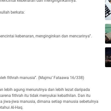
k mencintai kebenaran dan menginginkannya.
ullah berkata:
 mencintai kebenaran, menginginkan dan mencarinya”.
oleh fithrah manusia”. (Majmu’ Fataawa 16/338)
dan lebih agung menurutnya dan lebih lezat daripada
arena fithrah itu tidak menyukai kebathilan. Dan itu
a jiwa-jiwa manusia, dimana setiap manusia sebetulnya
tahui Al-Haq.