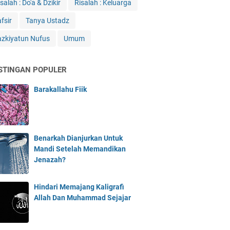
salah : Do'a & Dzikir
Risalah : Keluarga
fsir
Tanya Ustadz
azkiyatun Nufus
Umum
STINGAN POPULER
Barakallahu Fiik
Benarkah Dianjurkan Untuk
Mandi Setelah Memandikan
Jenazah?
Hindari Memajang Kaligrafi
Allah Dan Muhammad Sejajar