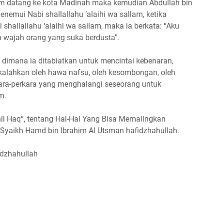
llam datang ke kota Madinah maka kemudian Abdullah bin
enemui Nabi shallallahu ‘alaihi wa sallam, ketika
shallallahu ‘alaihi wa sallam, maka ia berkata: “Aku
wajah orang yang suka berdusta”.
 dimana ia ditabiatkan untuk mencintai kebenaran,
ikalahkan oleh hawa nafsu, oleh kesombongan, oleh
kara-perkara yang menghalangi seseorang untuk
m.
Anil Haq“, tentang Hal-Hal Yang Bisa Memalingkan
h Syaikh Hamd bin Ibrahim Al Utsman hafidzhahullah.
idzhahullah