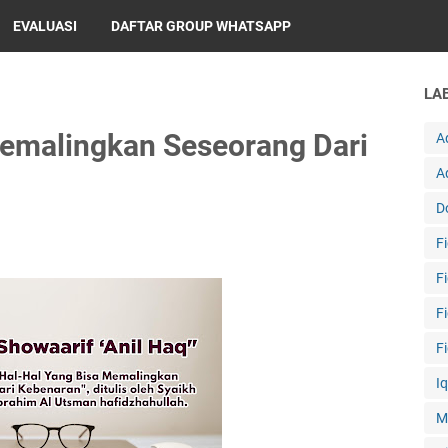
EVALUASI
DAFTAR GROUP WHATSAPP
LA
Memalingkan Seseorang Dari
A
A
D
F
F
F
F
I
M