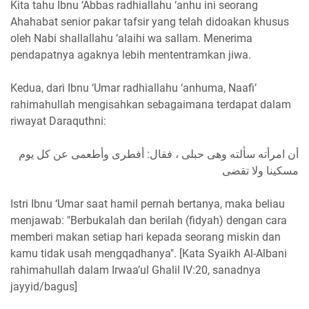
Kita tahu Ibnu ‘Abbas radhiallahu ‘anhu ini seorang
Ahahabat senior pakar tafsir yang telah didoakan khusus
oleh Nabi shallallahu ‘alaihi wa sallam. Menerima
pendapatnya agaknya lebih mententramkan jiwa.
Kedua, dari Ibnu ‘Umar radhiallahu ‘anhuma, Naafi’
rahimahullah mengisahkan sebagaimana terdapat dalam
riwayat Daraquthni:
أن امرأته سألته وهى حبلى ، فقال: أفطرى وأطعمى عن كل يوم
مسكينا ولا تقضى
Istri Ibnu ‘Umar saat hamil pernah bertanya, maka beliau
menjawab: "Berbukalah dan berilah (fidyah) dengan cara
memberi makan setiap hari kepada seorang miskin dan
kamu tidak usah mengqadhanya". [Kata Syaikh Al-Albani
rahimahullah dalam Irwaa’ul Ghalil IV:20, sanadnya
jayyid/bagus]