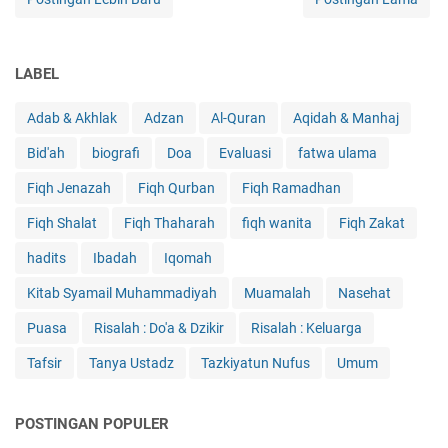
LABEL
Adab & Akhlak
Adzan
Al-Quran
Aqidah & Manhaj
Bid'ah
biografi
Doa
Evaluasi
fatwa ulama
Fiqh Jenazah
Fiqh Qurban
Fiqh Ramadhan
Fiqh Shalat
Fiqh Thaharah
fiqh wanita
Fiqh Zakat
hadits
Ibadah
Iqomah
Kitab Syamail Muhammadiyah
Muamalah
Nasehat
Puasa
Risalah : Do'a & Dzikir
Risalah : Keluarga
Tafsir
Tanya Ustadz
Tazkiyatun Nufus
Umum
POSTINGAN POPULER