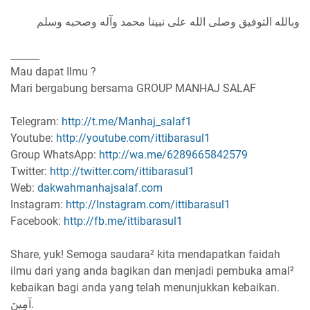
وبالله التوفيق وصلى الله على نبينا محمد وآله وصحبه وسلم
______
Mau dapat Ilmu ?
Mari bergabung bersama GROUP MANHAJ SALAF
Telegram:
http://t.me/Manhaj_salaf1
Youtube:
http://youtube.com/ittibarasul1
Group WhatsApp:
http://wa.me/6289665842579
Twitter:
http://twitter.com/ittibarasul1
Web:
dakwahmanhajsalaf.com
Instagram:
http://Instagram.com/ittibarasul1
Facebook:
http://fb.me/ittibarasul1
Share, yuk! Semoga saudara² kita mendapatkan faidah
ilmu dari yang anda bagikan dan menjadi pembuka amal²
kebaikan bagi anda yang telah menunjukkan kebaikan.
آمِينَ.