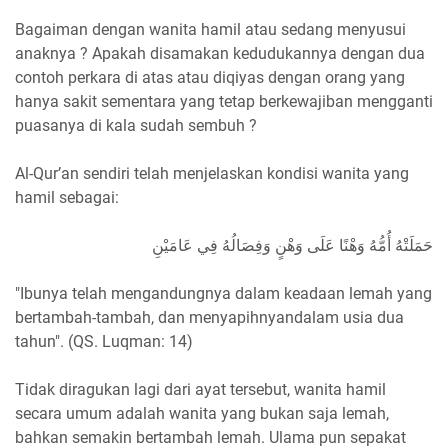
Bagaiman dengan wanita hamil atau sedang menyusui
anaknya ? Apakah disamakan kedudukannya dengan dua
contoh perkara di atas atau diqiyas dengan orang yang
hanya sakit sementara yang tetap berkewajiban mengganti
puasanya di kala sudah sembuh ?
Al-Qur’an sendiri telah menjelaskan kondisi wanita yang
hamil sebagai:
حَمَلَتْهُ أُمُّهُ وَهْنًا عَلَى وَهْنٍ وَفِصَالُهُ فِي عَامَيْنِ
"Ibunya telah mengandungnya dalam keadaan lemah yang
bertambah-tambah, dan menyapihnyandalam usia dua
tahun". (QS. Luqman: 14)
Tidak diragukan lagi dari ayat tersebut, wanita hamil
secara umum adalah wanita yang bukan saja lemah,
bahkan semakin bertambah lemah. Ulama pun sepakat