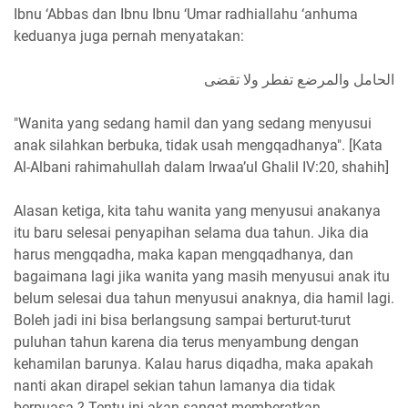
Ibnu ‘Abbas dan Ibnu Ibnu ‘Umar radhiallahu ‘anhuma
keduanya juga pernah menyatakan:
الحامل والمرضع تفطر ولا تقضى
"Wanita yang sedang hamil dan yang sedang menyusui
anak silahkan berbuka, tidak usah mengqadhanya". [Kata
Al-Albani rahimahullah dalam Irwaa’ul Ghalil IV:20, shahih]
Alasan ketiga, kita tahu wanita yang menyusui anakanya
itu baru selesai penyapihan selama dua tahun. Jika dia
harus mengqadha, maka kapan mengqadhanya, dan
bagaimana lagi jika wanita yang masih menyusui anak itu
belum selesai dua tahun menyusui anaknya, dia hamil lagi.
Boleh jadi ini bisa berlangsung sampai berturut-turut
puluhan tahun karena dia terus menyambung dengan
kehamilan barunya. Kalau harus diqadha, maka apakah
nanti akan dirapel sekian tahun lamanya dia tidak
berpuasa ? Tentu ini akan sangat memberatkan.