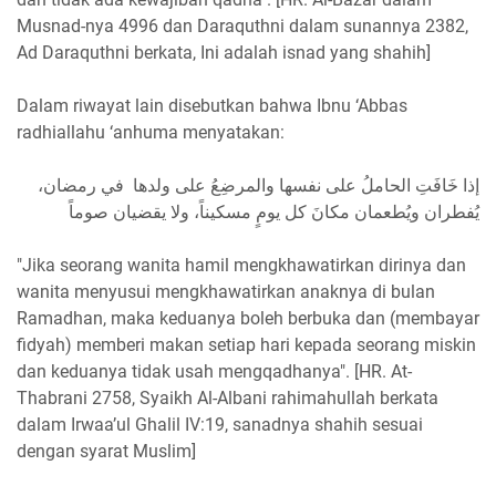
Musnad-nya 4996 dan Daraquthni dalam sunannya 2382,
Ad Daraquthni berkata, Ini adalah isnad yang shahih]
Dalam riwayat lain disebutkan bahwa Ibnu ‘Abbas
radhiallahu ‘anhuma menyatakan:
إذا خَافَتِ الحاملُ على نفسها والمرضِعُ على ولدها في رمضان،
يُفطران ويُطعمان مكانَ كل يومٍ مسكيناً، ولا يقضيان صوماً
"Jika seorang wanita hamil mengkhawatirkan dirinya dan
wanita menyusui mengkhawatirkan anaknya di bulan
Ramadhan, maka keduanya boleh berbuka dan (membayar
fidyah) memberi makan setiap hari kepada seorang miskin
dan keduanya tidak usah mengqadhanya". [HR. At-
Thabrani 2758, Syaikh Al-Albani rahimahullah berkata
dalam Irwaa’ul Ghalil IV:19, sanadnya shahih sesuai
dengan syarat Muslim]