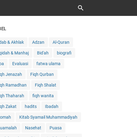
BEL
dab & Akhlak
Adzan
Al-Quran
qidah & Manhaj
Bid'ah
biografi
oa
Evaluasi
fatwa ulama
iqh Jenazah
Fiqh Qurban
iqh Ramadhan
Fiqh Shalat
iqh Thaharah
fiqh wanita
iqh Zakat
hadits
Ibadah
qomah
Kitab Syamail Muhammadiyah
uamalah
Nasehat
Puasa