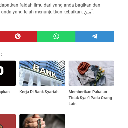
dapatkan faidah ilmu dari yang anda bagikan dan
menjadi pembuka amal² kebaikan bagi anda yang telah menunjukkan kebaikan. آمِينَ.
 :
apkan
Kerja Di Bank Syariah
Memberikan Pakaian
Tidak Syar'i Pada Orang
Lain