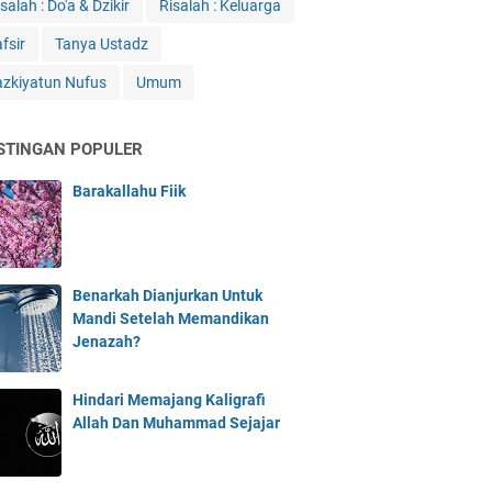
salah : Do'a & Dzikir
Risalah : Keluarga
fsir
Tanya Ustadz
azkiyatun Nufus
Umum
STINGAN POPULER
Barakallahu Fiik
Benarkah Dianjurkan Untuk
Mandi Setelah Memandikan
Jenazah?
Hindari Memajang Kaligrafi
Allah Dan Muhammad Sejajar