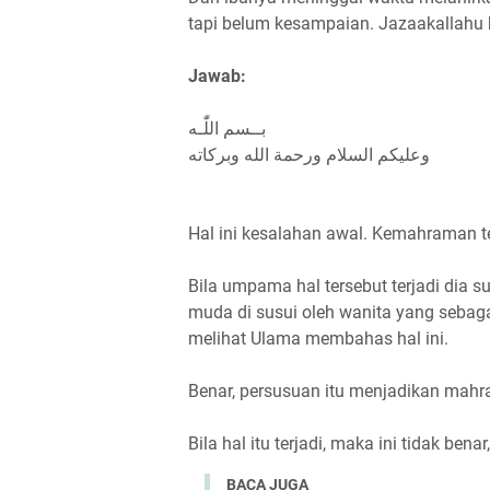
tapi belum kesampaian. Jazaakallahu
Jawab:
بــسم اللّٰـه
وعليكم السلام ورحمة الله وبركاته
Hal ini kesalahan awal. Kemahraman t
Bila umpama hal tersebut terjadi dia s
muda di susui oleh wanita yang sebagai
melihat Ulama membahas hal ini.
Benar, persusuan itu menjadikan mahr
Bila hal itu terjadi, maka ini tidak bena
BACA JUGA