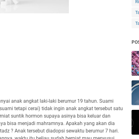
Ri
Ta
T
PO
ai anak angkat laki-laki berumur 19 tahun. Suami
ami tetapi cerai) tidak ingin anak angkat tersebut satu
niat suntik hormon supaya asinya bisa keluar dan
aya bisa menjadi mahramnya. Apakah yang akan dia
tadz ? Anak tersebut diadopsi sewaktu berumur 7 hari.
nnya, waktu itu beliau sudah berniat mau menyusui