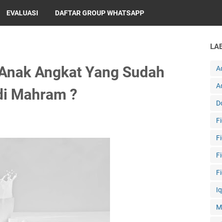
EVALUASI
DAFTAR GROUP WHATSAPP
LA
Anak Angkat Yang Sudah
A
A
di Mahram ?
D
F
F
F
F
I
M