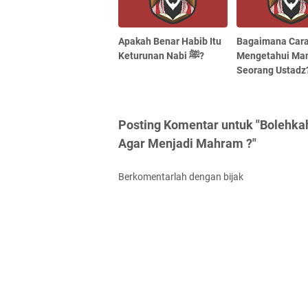
Apakah Benar Habib Itu
Bagaimana Car
Keturunan Nabi ﷺ?
Mengetahui Ma
Seorang Ustadz
Posting Komentar untuk "Bolehk
Agar Menjadi Mahram ?"
Berkomentarlah dengan bijak