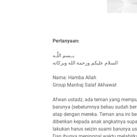
Pertanyaan:
بــسم اللّٰـه
السلام عليكم ورحمة الله وبركاته
Nama: Hamba Allah
Group Manhaj Salaf Akhawat
Afwan ustadz, ada teman yang mempuny
barunya (sebelumnya beliau sudah bersu
atap dengan mereka. Teman ana ini ber
diberikan kepada anak angkatnya sup
lakukan harus seizin suami barunya us
Dan ibunya meninggal waktu melahirka