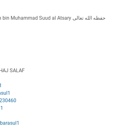
Dijawab Oleh Ustadz Abu Abdurrahman bin Muhammad Suud al Atsary حفظه الله تعالى
NHAJ SALAF
1
asul1
230460
l1
ibarasul1