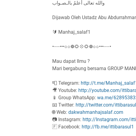
والله تعالى أعلمُ بالـصـواب
🔰 Manhaj_salaf1
•┈┈•••○○❁🌻💠🌻❁○○•••┈┈•
Mau dapat Ilmu ?
Mari bergabung bersama GROUP MA
📮 Telegram:
http://t.me/Manhaj_salaf
🎥 Youtube:
http://youtube.com/ittibar
📱 Group WhatsApp:
wa.me/62895383
📧 Twitter:
http://twitter.com/ittibarasu
🌐 Web:
dakwahmanhajsalaf.com
📷 Instagram:
http://Instagram.com/itt
🇫 Facebook:
http://fb.me/ittibarasul1