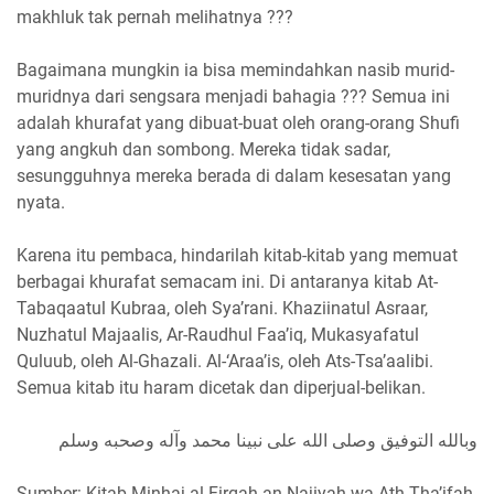
makhluk tak pernah melihatnya ???
Bagaimana mungkin ia bisa memindahkan nasib murid-
muridnya dari sengsara menjadi bahagia ??? Semua ini
adalah khurafat yang dibuat-buat oleh orang-orang Shufi
yang angkuh dan sombong. Mereka tidak sadar,
sesungguhnya mereka berada di dalam kesesatan yang
nyata.
Karena itu pembaca, hindarilah kitab-kitab yang memuat
berbagai khurafat semacam ini. Di antaranya kitab At-
Tabaqaatul Kubraa, oleh Sya’rani. Khaziinatul Asraar,
Nuzhatul Majaalis, Ar-Raudhul Faa’iq, Mukasyafatul
Quluub, oleh Al-Ghazali. Al-‘Araa’is, oleh Ats-Tsa’aalibi.
Semua kitab itu haram dicetak dan diperjual-belikan.
وبالله التوفيق وصلى الله على نبينا محمد وآله وصحبه وسلم
Sumber: Kitab Minhaj al-Firqah an-Najiyah wa Ath-Tha’ifah