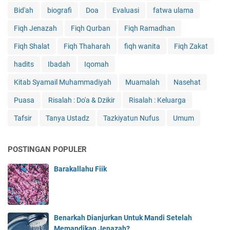
Bid'ah
biografi
Doa
Evaluasi
fatwa ulama
Fiqh Jenazah
Fiqh Qurban
Fiqh Ramadhan
Fiqh Shalat
Fiqh Thaharah
fiqh wanita
Fiqh Zakat
hadits
Ibadah
Iqomah
Kitab Syamail Muhammadiyah
Muamalah
Nasehat
Puasa
Risalah : Do'a & Dzikir
Risalah : Keluarga
Tafsir
Tanya Ustadz
Tazkiyatun Nufus
Umum
POSTINGAN POPULER
Barakallahu Fiik
Benarkah Dianjurkan Untuk Mandi Setelah
Memandikan Jenazah?