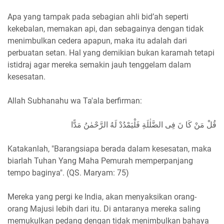
Apa yang tampak pada sebagian ahli bid’ah seperti
kekebalan, memakan api, dan sebagainya dengan tidak
menimbulkan cedera apapun, maka itu adalah dari
perbuatan setan. Hal yang demikian bukan karamah tetapi
istidraj agar mereka semakin jauh tenggelam dalam
kesesatan.
Allah Subhanahu wa Ta'ala berfirman:
قُلْ مَنْ كَا نَ فِى الضَّلٰلَةِ فَلْيَمْدُدْ لَهُ الرَّحْمٰنُ مَدًّا
Katakanlah, "Barangsiapa berada dalam kesesatan, maka
biarlah Tuhan Yang Maha Pemurah memperpanjang
tempo baginya". (QS. Maryam: 75)
Mereka yang pergi ke India, akan menyaksikan orang-
orang Majusi lebih dari itu. Di antaranya mereka saling
memukulkan pedang dengan tidak menimbulkan bahaya