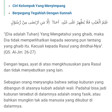
Ciri Kelompok Yang Menyimpang
Berpegang Teguhlah Dengan Sunnah
عٰلِمُ الْغَيْبِ فَلَا يُظْهِرُ عَلٰى غَيْبِهٖۤ اَحَدًا ۙ اِلَّا مَنِ ارْتَضٰى مِنْ رَّسُوْلٍ
"(Dia adalah Tuhan) Yang Mengetahui yang ghaib, maka
Dia tidak memperlihatkan kepada seorang pun tentang
yang ghaib itu. Kecuali kepada Rasul yang diridhai-Nya".
(QS. Al-Jin: 26-27)
Dengan tegas, ayat di atas mengkhususkan para Rasul
dan tidak menyebutkan yang lain.
Sebagian orang menyangka bahwa setiap kuburan yang
dibangun di atasnya kubah adalah wali. Padahal bisa jadi
kuburan tersebut di dalamnya adalah orang fasik, atau
bahkan mungkin tak ada manusia yang dikubur di
dalamnya.