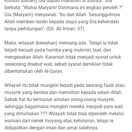
khusus ibadah), dia dapati makanan di sisinya". Dia
berkata: "Wahai Maryam! Darimana ini engkau peroleh ?"
Dia (Maryam) menjawab: "Itu dari Allah. Sesungguhnya
Allah memberi rezeki kepada siapa yang Dia kehendaki
tanpa perhitungan". (QS. Ali Imran: 37)
Maka, wilayah (kewalian) memang ada. Tetapi ia tidak
terjadi kecuali pada hamba yang mukmin, taat, dan
mengesakan Allah. Karamah tidak menjadi syarat untuk
seseorang disebut wali, sebab syarat demikian tidak
diberitahukan oleh Al-Quran.
Wilayah itu tidak mungkin terjadi pada seorang fasik atau
musyrik yang berdoa dan memohon kepada selain Allah.
Sebab hal itu termasuk amalan orang-orang musyrik,
sehingga bagaimana mungkin mereka menjadi para wali
yang dimuliakan ??? Wilayah tidak bisa diperoleh melalui
warisan dari nenek moyang atau keturunan, tetapi ia
didapatkan dengan iman dan amal salehnya.