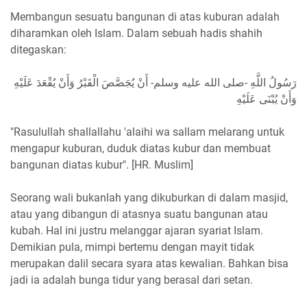
Membangun sesuatu bangunan di atas kuburan adalah
diharamkan oleh Islam. Dalam sebuah hadis shahih
ditegaskan:
رَسُولُ اللَّهِ -صلى الله عليه وسلم- أَنْ يُجَصَّصَ الْقَبْرُ وَأَنْ يُقْعَدَ عَلَيْهِ
وَأَنْ يُبْنَى عَلَيْهِ
"Rasulullah shallallahu 'alaihi wa sallam melarang untuk
mengapur kuburan, duduk diatas kubur dan membuat
bangunan diatas kubur". [HR. Muslim]
Seorang wali bukanlah yang dikuburkan di dalam masjid,
atau yang dibangun di atasnya suatu bangunan atau
kubah. Hal ini justru melanggar ajaran syariat Islam.
Demikian pula, mimpi bertemu dengan mayit tidak
merupakan dalil secara syara atas kewalian. Bahkan bisa
jadi ia adalah bunga tidur yang berasal dari setan.