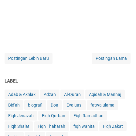
Postingan Lebih Baru
Postingan Lama
LABEL
Adab & Akhlak
Adzan
Al-Quran
Aqidah & Manhaj
Bid'ah
biografi
Doa
Evaluasi
fatwa ulama
Fiqh Jenazah
Fiqh Qurban
Fiqh Ramadhan
Fiqh Shalat
Fiqh Thaharah
fiqh wanita
Fiqh Zakat