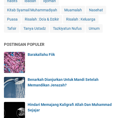
hadits
Ibadah
Iqomah
Kitab Syamail Muhammadiyah
Muamalah
Nasehat
Puasa
Risalah : Do'a & Dzikir
Risalah : Keluarga
Tafsir
Tanya Ustadz
Tazkiyatun Nufus
Umum
POSTINGAN POPULER
Barakallahu Fiik
Benarkah Dianjurkan Untuk Mandi Setelah
Memandikan Jenazah?
Hindari Memajang Kaligrafi Allah Dan Muhammad
Sejajar