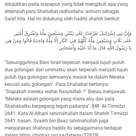
ditujukkan pada siapapun yang tidak mengikuti apa yang
ditempuh para Shahabat radhiallahu 'anhum sebagai
Salaf kita. Hal ini didukung oleh hadits shahih berikut:
وَإِنَّ بَنِي إِسْرَائِيلَ تَفَرَّقَتْ عَلَى ثِنْتَيْنِ وَسَبْعِينَ مِلَّةً وَتَفْتَرِقُ أُمَّتِي
عَلَى ثَلَاثٍ وَسَبْعِينَ مِلَّةً كُلُّهُمْ فِي النَّارِ إِلَّا مِلَّةً وَاحِدَةً قَالُوا وَمَنْ هِيَ
يَا رَسُولَ اللَّهِ قَالَ مَا أَنَا عَلَيْهِ وَأَصْحَابِي
"Sesungguhnya Bani Israil terpecah menjadi tujuh puluh
dua golongan dan ummatku akan terpecah menjadi tujuh
puluh tiga golongan semuanya masuk ke dalam Neraka
kecuali satu golongan". Para Shahabat bertanya:
"Siapakah mereka wahai Rasulullah ?" Beliau menjawab:
"Mereka adalah golongan yang mana aku dan para
Shahabatku berpegang teguh padanya". [HR. At-Tirmidzi
2641. Kata Al-Albani rahimahullah dalam Shahih Tirmidzi
2641, hasan. Syaikh bin Baaz rahimahullah juga
menyatakan shahnya hadits itu sebagaimana terdapat
dalam https://binbaz.org.sa/fatwas/22929]