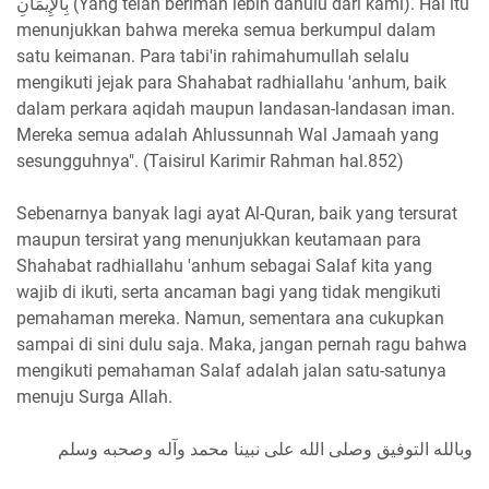
بِالْإِيمَانِ (Yang telah beriman lebih dahulu dari kami). Hal itu
menunjukkan bahwa mereka semua berkumpul dalam
satu keimanan. Para tabi'in rahimahumullah selalu
mengikuti jejak para Shahabat radhiallahu 'anhum, baik
dalam perkara aqidah maupun landasan-landasan iman.
Mereka semua adalah Ahlussunnah Wal Jamaah yang
sesungguhnya". (Taisirul Karimir Rahman hal.852)
Sebenarnya banyak lagi ayat Al-Quran, baik yang tersurat
maupun tersirat yang menunjukkan keutamaan para
Shahabat radhiallahu 'anhum sebagai Salaf kita yang
wajib di ikuti, serta ancaman bagi yang tidak mengikuti
pemahaman mereka. Namun, sementara ana cukupkan
sampai di sini dulu saja. Maka, jangan pernah ragu bahwa
mengikuti pemahaman Salaf adalah jalan satu-satunya
menuju Surga Allah.
وبالله التوفيق وصلى الله على نبينا محمد وآله وصحبه وسلم