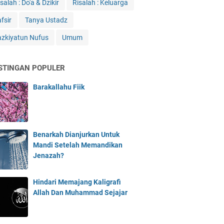
salah : Do'a & Dzikir
Risalah : Keluarga
fsir
Tanya Ustadz
azkiyatun Nufus
Umum
STINGAN POPULER
Barakallahu Fiik
Benarkah Dianjurkan Untuk
Mandi Setelah Memandikan
Jenazah?
Hindari Memajang Kaligrafi
Allah Dan Muhammad Sejajar