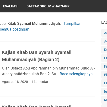
EVALUASI
DAFTAR GROUP WHATSAPP
LA
label
Kitab Syamail Muhammadiyah
.
Tampilkan
semua postingan
A
A
D
Kajian Kitab Dan Syarah Syamail
F
Muhammadiyah (Bagian 2)
F
Oleh Ustadz Abu Abd rahman bin Muhammad Suud Al-
Atsary hafidzhahullah Bab 2: Su…
Baca selengkapnya
K
F
a
Agustus 18, 2020
1 komentar
F
j
i
I
a
M
n