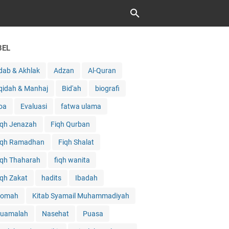
BEL
dab & Akhlak
Adzan
Al-Quran
qidah & Manhaj
Bid'ah
biografi
oa
Evaluasi
fatwa ulama
iqh Jenazah
Fiqh Qurban
iqh Ramadhan
Fiqh Shalat
iqh Thaharah
fiqh wanita
iqh Zakat
hadits
Ibadah
qomah
Kitab Syamail Muhammadiyah
uamalah
Nasehat
Puasa