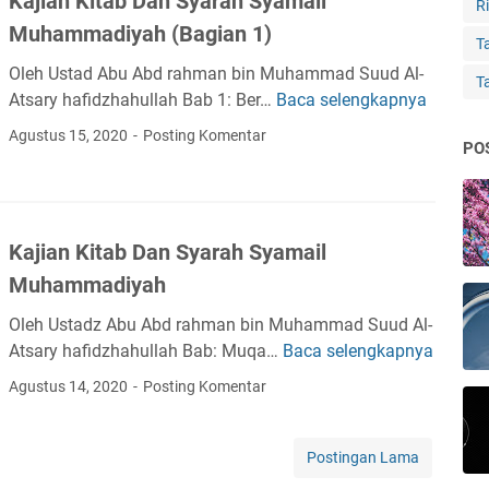
Kajian Kitab Dan Syarah Syamail
Ri
K
Muhammadiyah (Bagian 1)
i
Ta
t
Oleh Ustad Abu Abd rahman bin Muhammad Suud Al-
T
a
Atsary hafidzhahullah Bab 1: Ber…
Baca selengkapnya
K
b
a
Agustus 15, 2020
Posting Komentar
D
PO
j
a
i
n
a
S
n
y
Kajian Kitab Dan Syarah Syamail
K
a
Muhammadiyah
i
r
t
a
Oleh Ustadz Abu Abd rahman bin Muhammad Suud Al-
a
h
Atsary hafidzhahullah Bab: Muqa…
Baca selengkapnya
K
b
S
a
Agustus 14, 2020
Posting Komentar
D
y
j
a
a
i
n
m
a
Postingan Lama
S
a
n